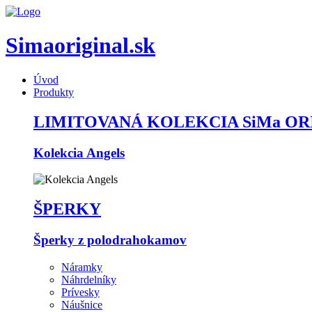
Simaoriginal.sk
Úvod
Produkty
LIMITOVANÁ KOLEKCIA SiMa OR
Kolekcia Angels
ŠPERKY
Šperky z polodrahokamov
Náramky
Náhrdelníky
Prívesky
Náušnice