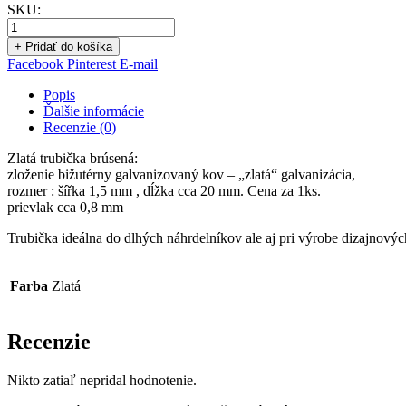
SKU:
+ Pridať do košíka
Facebook
Pinterest
E-mail
Popis
Ďalšie informácie
Recenzie (0)
Zlatá trubička brúsená:
zloženie bižutérny galvanizovaný kov – „zlatá“ galvanizácia,
rozmer : šířka 1,5 mm , dĺžka cca 20 mm. Cena za 1ks.
prievlak cca 0,8 mm
Trubička ideálna do dlhých náhrdelníkov ale aj pri výrobe dizajnový
Farba
Zlatá
Recenzie
Nikto zatiaľ nepridal hodnotenie.