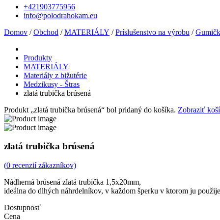
+421903775956
info@polodrahokam.eu
Domov
/
Obchod
/
MATERIÁLY
/
Príslušenstvo na výrobu
/
Gumičky
Produkty
MATERIÁLY
Materiály z bižutérie
Medzikusy - Štras
zlatá trubička brúsená
Produkt „zlatá trubička brúsená“ bol pridaný do košíka.
Zobraziť koš
zlatá trubička brúsená
(
0
recenzií zákazníkov)
Nádherná brúsená zlatá trubička 1,5x20mm,
ideálna do dlhých náhrdelníkov, v každom šperku v ktorom ju použije
Dostupnosť
Cena