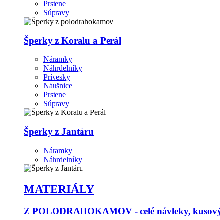
Prstene
Súpravy
Šperky z Koralu a Perál
Náramky
Náhrdelníky
Prívesky
Náušnice
Prstene
Súpravy
Šperky z Jantáru
Náramky
Náhrdelníky
MATERIÁLY
Z POLODRAHOKAMOV - celé návleky, kusový p