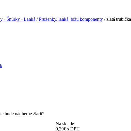
 - Šnúrky - Lanká
/
Pruženky, lanká, bižu komponenty
/ zlatá trubičk
ík
te bude nádherne žiariť!
Na sklade
0,29
€
s DPH