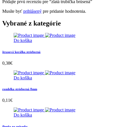
Pridajte prvú recenziu pre “zlatá trubička brúsená”
Musíte byť
prihlásený
pre pridanie hodnotenia.
Vybrané z kategórie
Do košíka
štrasová korálka strieborná
0,38
€
Do košíka
rondelka strieborná 8mm
0,11
€
Do košíka
šlupňa na prívesky