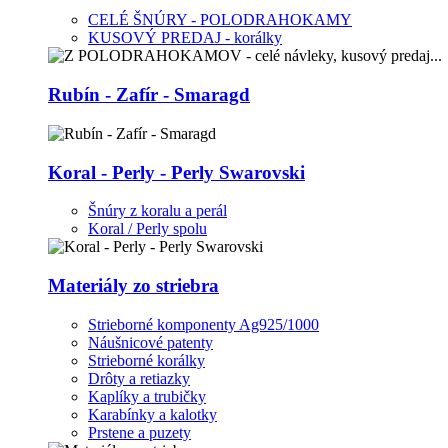
CELÉ ŠNÚRY - POLODRAHOKAMY
KUSOVÝ PREDAJ - korálky
Rubín - Zafír - Smaragd
Koral - Perly - Perly Swarovski
Šnúry z koralu a perál
Koral / Perly spolu
Materiály zo striebra
Strieborné komponenty Ag925/1000
Náušnicové patenty
Strieborné korálky
Drôty a retiazky
Kaplíky a trubičky
Karabínky a kalotky
Prstene a puzety