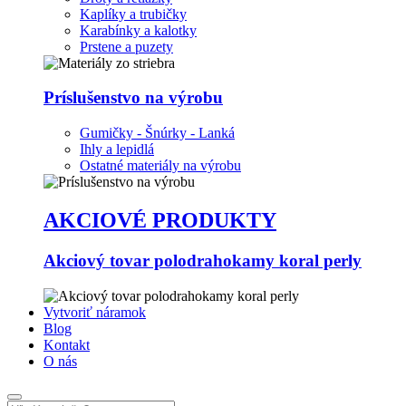
Kaplíky a trubičky
Karabínky a kalotky
Prstene a puzety
Príslušenstvo na výrobu
Gumičky - Šnúrky - Lanká
Ihly a lepidlá
Ostatné materiály na výrobu
AKCIOVÉ PRODUKTY
Akciový tovar polodrahokamy koral perly
Vytvoriť náramok
Blog
Kontakt
O nás