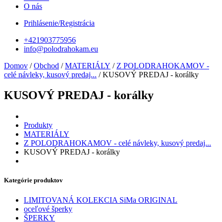
O nás
Prihlásenie/Registrácia
+421903775956
info@polodrahokam.eu
Domov
/
Obchod
/
MATERIÁLY
/
Z POLODRAHOKAMOV -
celé návleky, kusový predaj...
/ KUSOVÝ PREDAJ - korálky
KUSOVÝ PREDAJ - korálky
Produkty
MATERIÁLY
Z POLODRAHOKAMOV - celé návleky, kusový predaj...
KUSOVÝ PREDAJ - korálky
Kategórie produktov
LIMITOVANÁ KOLEKCIA SiMa ORIGINAL
oceľové šperky
ŠPERKY