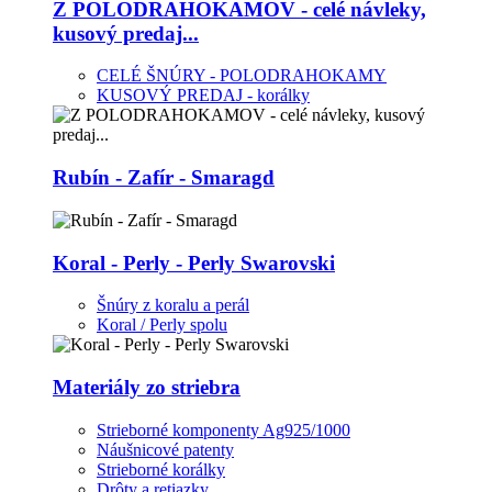
Z POLODRAHOKAMOV - celé návleky,
kusový predaj...
CELÉ ŠNÚRY - POLODRAHOKAMY
KUSOVÝ PREDAJ - korálky
Rubín - Zafír - Smaragd
Koral - Perly - Perly Swarovski
Šnúry z koralu a perál
Koral / Perly spolu
Materiály zo striebra
Strieborné komponenty Ag925/1000
Náušnicové patenty
Strieborné korálky
Drôty a retiazky