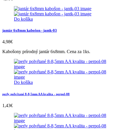
Do košíka
jantár 6x8mm kabošon - jantk-03
4,98
€
Kabošony prírodný jantár 6x8mm. Cena za 1ks.
Do košíka
perly polvŕtané 8-8,5mm AA kvalita - perpol-08
1,43
€