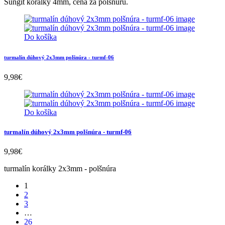
Šungit korálky 4mm, cena za polšnúru.
Do košíka
turmalín dúhový 2x3mm polšnúra - turmf-06
9,98
€
Do košíka
turmalín dúhový 2x3mm polšnúra - turmf-06
9,98
€
turmalín korálky 2x3mm - polšnúra
1
2
3
…
26