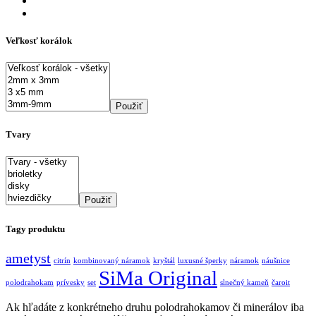
Veľkosť korálok
Použiť
Tvary
Použiť
Tagy produktu
ametyst
citrín
kombinovaný náramok
kryštál
luxusné šperky
náramok
náušnice
SiMa Original
polodrahokam
prívesky
set
slnečný kameň
čaroit
Ak hľadáte z konkrétneho druhu polodrahokamov či minerálov iba