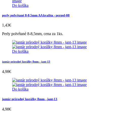
Do košíka
perly polvŕtané 8-8,5mm AA kvalita - perpol-08
1,43
€
Perly polvŕtané 8-8,5mm, cena za 1ks.
Do košíka
jantár prírodný korálky 8mm - jant-13
4,98
€
Do košíka
jantár prírodný korálky 8mm - jant-13
4,98
€