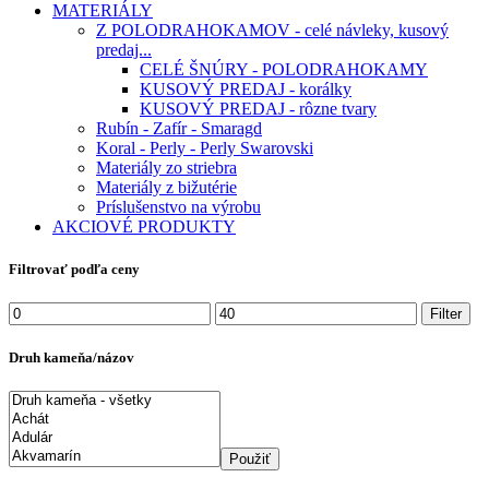
MATERIÁLY
Z POLODRAHOKAMOV - celé návleky, kusový
predaj...
CELÉ ŠNÚRY - POLODRAHOKAMY
KUSOVÝ PREDAJ - korálky
KUSOVÝ PREDAJ - rôzne tvary
Rubín - Zafír - Smaragd
Koral - Perly - Perly Swarovski
Materiály zo striebra
Materiály z bižutérie
Príslušenstvo na výrobu
AKCIOVÉ PRODUKTY
Filtrovať podľa ceny
Minimálna
Maximálna
Filter
cena
cena
Druh kameňa/názov
Použiť