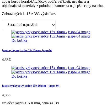
zopár kusov korálok/guľôčok podľa veľkostí, neváhajte a
objednajte si materiály z polodrahokamov za najlepšie ceny na trhu.
Zobrazených 1–15 z 383 výsledkov
Do košíka
jaspis tyrkysový srdce 15x16mm - jasps-04
4,38
€
Do košíka
jaspis tyrkysový srdce 15x16mm - jasps-04
4,38
€
srdiečka jaspis 15x16mm, cena za 1ks