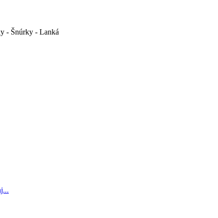
y - Šnúrky - Lanká
...