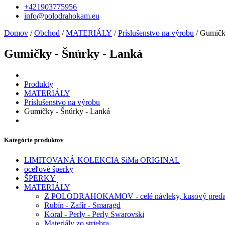
+421903775956
info@polodrahokam.eu
Domov
/
Obchod
/
MATERIÁLY
/
Príslušenstvo na výrobu
/ Gumičk
Gumičky - Šnúrky - Lanká
Produkty
MATERIÁLY
Príslušenstvo na výrobu
Gumičky - Šnúrky - Lanká
Kategórie produktov
LIMITOVANÁ KOLEKCIA SiMa ORIGINAL
oceľové šperky
ŠPERKY
MATERIÁLY
Z POLODRAHOKAMOV - celé návleky, kusový predaj
Rubín - Zafír - Smaragd
Koral - Perly - Perly Swarovski
Materiály zo striebra