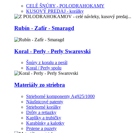
CELÉ ŠNÚRY - POLODRAHOKAMY
KUSOVÝ PREDAJ - korálky
Rubín - Zafír - Smaragd
Koral - Perly - Perly Swarovski
Šnúry z koralu a perál
Koral / Perly spolu
Materiály zo striebra
Strieborné komponenty Ag925/1000
Náušnicové patenty
Strieborné korálky
Drôty a retiazky
Kaplíky a trubičky
Karabínky a kalotky
Prstene a puzety