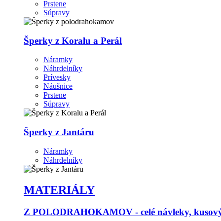
Prstene
Súpravy
Šperky z Koralu a Perál
Náramky
Náhrdelníky
Prívesky
Náušnice
Prstene
Súpravy
Šperky z Jantáru
Náramky
Náhrdelníky
MATERIÁLY
Z POLODRAHOKAMOV - celé návleky, kusový p