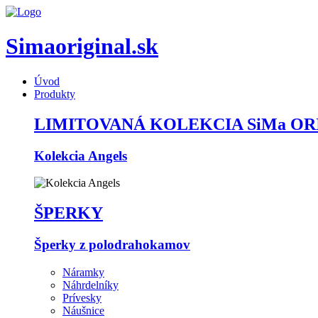
Simaoriginal.sk
Úvod
Produkty
LIMITOVANÁ KOLEKCIA SiMa OR
Kolekcia Angels
ŠPERKY
Šperky z polodrahokamov
Náramky
Náhrdelníky
Prívesky
Náušnice