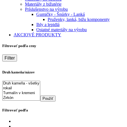
Materiály z bižutérie
Príslušenstvo na výrobu
Gumičky - Šnúrky - Lanká
Pruženky, lanká, bižu komponenty
Ihly a lepidlá
Ostatné materiály na výrobu
AKCIOVÉ PRODUKTY
Filtrovať podľa ceny
Filter
Druh kameňa/názov
Použiť
Filtrovať podľa