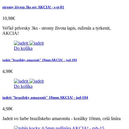
stromy života 3ks set, AKCIA! - s-st-01
10,98
€
Veľké prívesky 3ks - stromy života lapis, ruženín a tyrkenit,
AKCIA!
Do košíka
jadeit "brazílsky amazonit" 10mm AKCIA! - jad-104
4,98
€
Do košíka
jadeit "brazílsky amazonit" 10mm AKCIA! - jad-104
4,98
€
Jadeit vo farbe brazílskeho amaronitu - korálky 10mm, celá šnúra