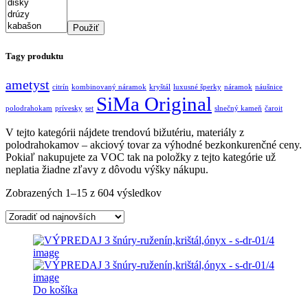
Použiť
Tagy produktu
ametyst
citrín
kombinovaný náramok
kryštál
luxusné šperky
náramok
náušnice
SiMa Original
polodrahokam
prívesky
set
slnečný kameň
čaroit
V tejto kategórii nájdete trendovú bižutériu, materiály z
polodrahokamov – akciový tovar za výhodné bezkonkurenčné ceny.
Pokiaľ nakupujete za VOC tak na položky z tejto kategórie už
neplatia žiadne zľavy z dôvodu výšky nákupu.
Zobrazených 1–15 z 604 výsledkov
Do košíka