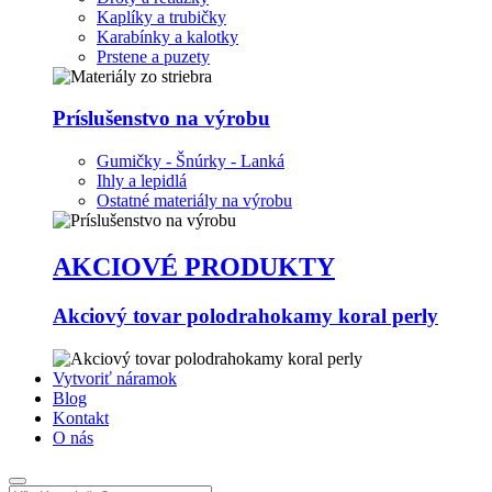
Kaplíky a trubičky
Karabínky a kalotky
Prstene a puzety
Príslušenstvo na výrobu
Gumičky - Šnúrky - Lanká
Ihly a lepidlá
Ostatné materiály na výrobu
AKCIOVÉ PRODUKTY
Akciový tovar polodrahokamy koral perly
Vytvoriť náramok
Blog
Kontakt
O nás