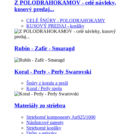
Z POLODRAHOKAMOV - celé návleky,
kusový predaj...
CELÉ ŠNÚRY - POLODRAHOKAMY
KUSOVÝ PREDAJ - korálky
Rubín - Zafír - Smaragd
Koral - Perly - Perly Swarovski
Šnúry z koralu a perál
Koral / Perly spolu
Materiály zo striebra
Strieborné komponenty Ag925/1000
Náušnicové patenty
Strieborné korálky
Drôty a retiazky