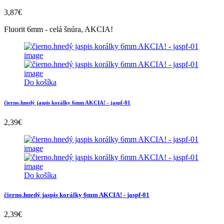
3,87
€
Fluorit 6mm - celá šnúra, AKCIA!
Do košíka
čierno.hnedý jaspis korálky 6mm AKCIA! - jaspf-01
2,39
€
Do košíka
čierno.hnedý jaspis korálky 6mm AKCIA! - jaspf-01
2,39
€