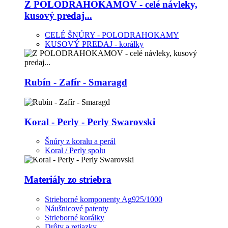
Z POLODRAHOKAMOV - celé návleky,
kusový predaj...
CELÉ ŠNÚRY - POLODRAHOKAMY
KUSOVÝ PREDAJ - korálky
Rubín - Zafír - Smaragd
Koral - Perly - Perly Swarovski
Šnúry z koralu a perál
Koral / Perly spolu
Materiály zo striebra
Strieborné komponenty Ag925/1000
Náušnicové patenty
Strieborné korálky
Drôty a retiazky