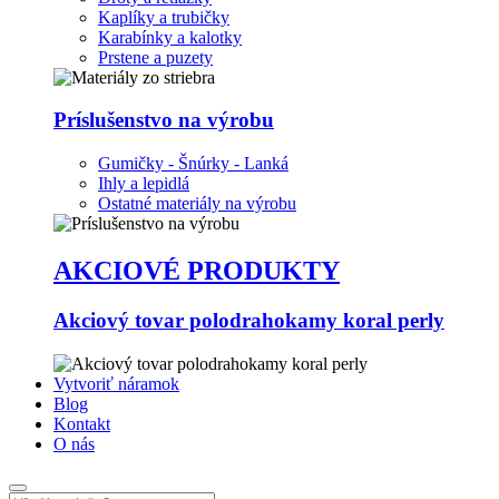
Kaplíky a trubičky
Karabínky a kalotky
Prstene a puzety
Príslušenstvo na výrobu
Gumičky - Šnúrky - Lanká
Ihly a lepidlá
Ostatné materiály na výrobu
AKCIOVÉ PRODUKTY
Akciový tovar polodrahokamy koral perly
Vytvoriť náramok
Blog
Kontakt
O nás