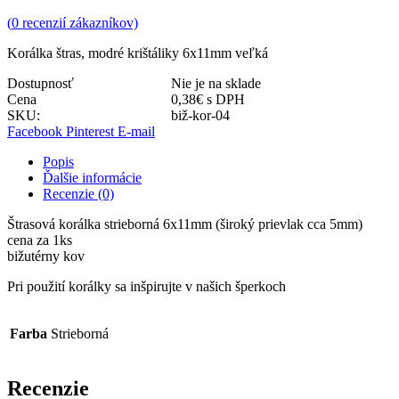
(
0
recenzií zákazníkov)
Korálka štras, modré krištáliky 6x11mm veľká
Dostupnosť
Nie je na sklade
Cena
0,38
€
s DPH
SKU:
biž-kor-04
Facebook
Pinterest
E-mail
Popis
Ďalšie informácie
Recenzie (0)
Štrasová korálka strieborná 6x11mm (široký prievlak cca 5mm)
cena za 1ks
bižutérny kov
Pri použití korálky sa inšpirujte v našich šperkoch
Farba
Strieborná
Recenzie