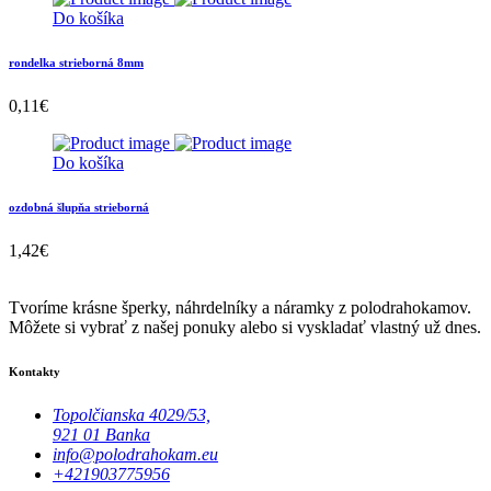
Do košíka
rondelka strieborná 8mm
0,11
€
Do košíka
ozdobná šlupňa strieborná
1,42
€
Tvoríme krásne šperky, náhrdelníky a náramky z polodrahokamov.
Môžete si vybrať z našej ponuky alebo si vyskladať vlastný už dnes.
Kontakty
Topolčianska 4029/53,
921 01 Banka
info@polodrahokam.eu
+421903775956