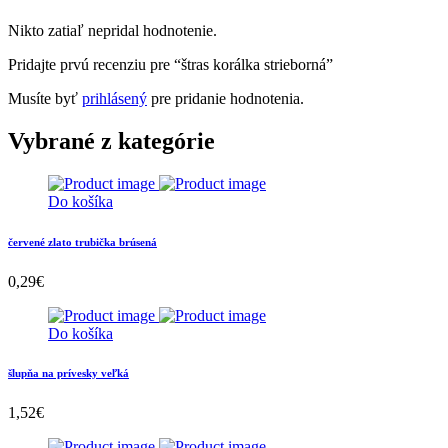
Nikto zatiaľ nepridal hodnotenie.
Pridajte prvú recenziu pre “štras korálka strieborná”
Musíte byť
prihlásený
pre pridanie hodnotenia.
Vybrané z kategórie
Do košíka
červené zlato trubička brúsená
0,29
€
Do košíka
šlupňa na prívesky veľká
1,52
€