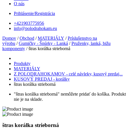
O nás
Prihlásenie/Registrácia
+421903775956
info@polodrahokam.eu
Domov
/
Obchod
/
MATERIÁLY
/
Príslušenstvo na
výrobu
/
Gumičky - Šnúrky - Lanká
/
Pruženky, lanká, bižu
komponenty
/ štras korálka strieborná
Produkty
MATERIÁLY
Z POLODRAHOKAMOV - celé návleky, kusový predaj...
KUSOVÝ PREDAJ - korálky
štras korálka strieborná
"štras korálka strieborná" nemôžete pridať do košíka. Produkt
nie je na sklade.
štras korálka strieborná