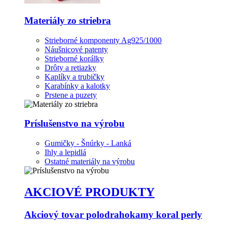
Materiály zo striebra
Strieborné komponenty Ag925/1000
Náušnicové patenty
Strieborné korálky
Drôty a retiazky
Kaplíky a trubičky
Karabínky a kalotky
Prstene a puzety
Príslušenstvo na výrobu
Gumičky - Šnúrky - Lanká
Ihly a lepidlá
Ostatné materiály na výrobu
AKCIOVÉ PRODUKTY
Akciový tovar polodrahokamy koral perly