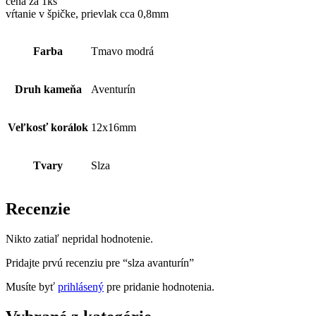
cena za 1ks
vŕtanie v špičke, prievlak cca 0,8mm
Farba
Tmavo modrá
Druh kameňa
Aventurín
Veľkosť korálok
12x16mm
Tvary
Slza
Recenzie
Nikto zatiaľ nepridal hodnotenie.
Pridajte prvú recenziu pre “slza avanturín”
Musíte byť
prihlásený
pre pridanie hodnotenia.