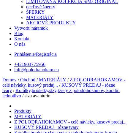
LIMITOVANÁ KOLEKCIA SiMa ORIGINAL
oceľové šperky
ŠPERKY
MATERIÁLY
AKCIOVÉ PRODUKTY
Vytvoriť náramok
Blog
Kontakt
O nás
Prihlásenie/Registrácia
+421903775956
info@polodrahokam.eu
Domov
/
Obchod
/
MATERIÁLY
/
Z POLODRAHOKAMOV -
celé návleky, kusový predaj...
/
KUSOVÝ PREDAJ - rôzne
tvary
/
Korálky,brioletky,slzy,kvety z polodrahokamov, koralu-
jednotlivo
/ slza avanturín
Produkty
MATERIÁLY
Z POLODRAHOKAMOV - celé návleky, kusový predaj...
KUSOVÝ PREDAJ - rôzne tvary
Korálky,brioletky,slzy,kvety z polodrahokamov, koralu-