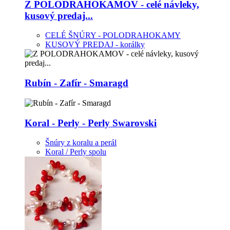
Z POLODRAHOKAMOV - celé návleky,
kusový predaj...
CELÉ ŠNÚRY - POLODRAHOKAMY
KUSOVÝ PREDAJ - korálky
Rubín - Zafír - Smaragd
Koral - Perly - Perly Swarovski
Šnúry z koralu a perál
Koral / Perly spolu