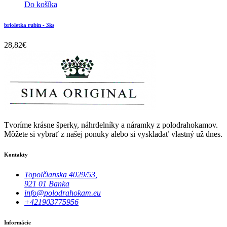
Do košíka
brioletka rubín - 3ks
28,82
€
Tvoríme krásne šperky, náhrdelníky a náramky z polodrahokamov.
Môžete si vybrať z našej ponuky alebo si vyskladať vlastný už dnes.
Kontakty
Topolčianska 4029/53,
921 01 Banka
info@polodrahokam.eu
+421903775956
Informácie