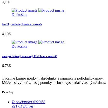
4,10
€
Do košíka
korálky ruženín, brioletka ruženín
4,10
€
Do košíka
ametyst brúsený lemovaný 12x23mm - amet-06
6,78
€
Tvoríme krásne šperky, náhrdelníky a náramky z polodrahokamov.
Môžete si vybrať z našej ponuky alebo si vyskladať vlastný už dnes.
Kontakty
Topolčianska 4029/53,
921 01 Banka