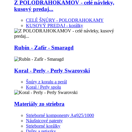
Z POLODRAHOKAMOV - celé návleky,
kusový predaj...
CELÉ ŠNÚRY - POLODRAHOKAMY
KUSOVÝ PREDAJ - korálky
Rubín - Zafír - Smaragd
Koral - Perly - Perly Swarovski
Šnúry z koralu a perál
Koral / Perly spolu
Materiály zo striebra
Strieborné komponenty Ag925/1000
Náušnicové patenty
Strieborné korálky
Drôty a retiazky