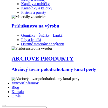
Kaplíky a trubičky
Karabínky a kalotky
Prstene a puzety
Príslušenstvo na výrobu
Gumičky - Šnúrky - Lanká
Ihly a lepidlá
Ostatné materiály na výrobu
AKCIOVÉ PRODUKTY
Akciový tovar polodrahokamy koral perly
Vytvoriť náramok
Blog
Kontakt
O nás