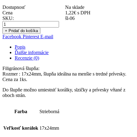
Dostupnosť
Na sklade
Cena
1,22
€
s DPH
SKU:
šl-06
+ Pridať do košíka
Facebook
Pinterest
E-mail
Popis
Ďalšie informácie
Recenzie (0)
Filigránová šlupňa:
Rozmer : 17x24mm, šlupňa ideálna na menšie s tredné prívesky.
Cena za 1ks.
Do šlupňe možno umiestniť korálky, slzičky a prívesky vŕtané z
oboch strán.
Farba
Strieborná
Veľkosť korálok
17x24mm