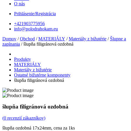
O nás
Prihlásenie/Registrácia
+421903775956
info@polodrahokam.eu
Domov
/
Obchod
/
MATERIÁLY
/
Materiály z bižutérie
/
Šlupne a
zapínania
/ šlupňa filigránová ozdobná
Produkty
MATERIÁLY
Materiály z bižutérie
Ostatné bižutérne komponenty
šlupňa filigránová ozdobná
šlupňa filigránová ozdobná
(
0
recenzií zákazníkov)
šlupňa ozdobná 17x24mm, cena za 1ks