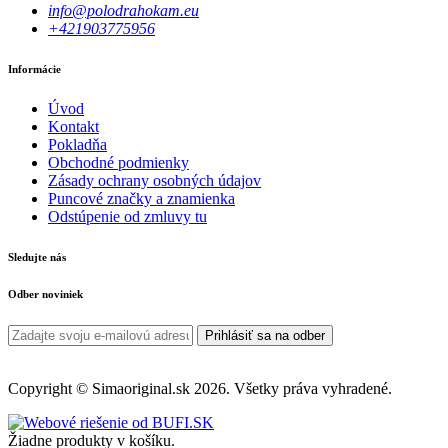
info@polodrahokam.eu
+421903775956
Informácie
Úvod
Kontakt
Pokladňa
Obchodné podmienky
Zásady ochrany osobných údajov
Puncové značky a znamienka
Odstúpenie od zmluvy tu
Sledujte nás
Odber noviniek
Prihlásiť sa na odber
Copyright © Simaoriginal.sk 2026. Všetky práva vyhradené.
Žiadne produkty v košíku.