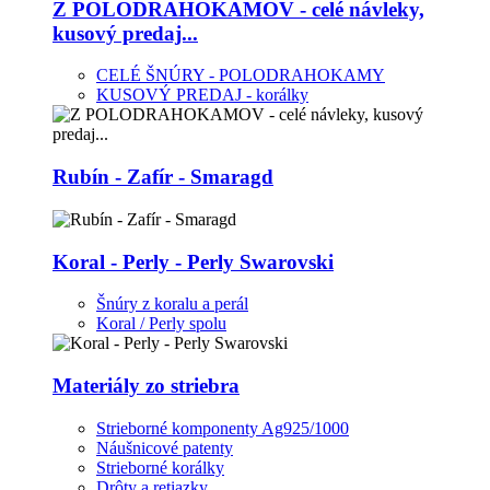
Z POLODRAHOKAMOV - celé návleky,
kusový predaj...
CELÉ ŠNÚRY - POLODRAHOKAMY
KUSOVÝ PREDAJ - korálky
Rubín - Zafír - Smaragd
Koral - Perly - Perly Swarovski
Šnúry z koralu a perál
Koral / Perly spolu
Materiály zo striebra
Strieborné komponenty Ag925/1000
Náušnicové patenty
Strieborné korálky
Drôty a retiazky