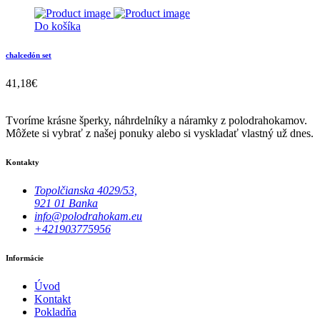
Do košíka
chalcedón set
41,18
€
Tvoríme krásne šperky, náhrdelníky a náramky z polodrahokamov.
Môžete si vybrať z našej ponuky alebo si vyskladať vlastný už dnes.
Kontakty
Topolčianska 4029/53,
921 01 Banka
info@polodrahokam.eu
+421903775956
Informácie
Úvod
Kontakt
Pokladňa