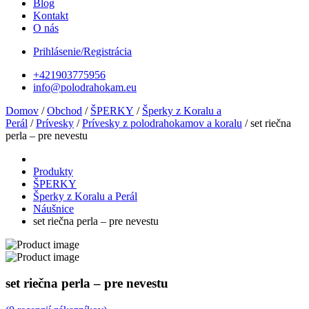
Blog
Kontakt
O nás
Prihlásenie/Registrácia
+421903775956
info@polodrahokam.eu
Domov
/
Obchod
/
ŠPERKY
/
Šperky z Koralu a
Perál
/
Prívesky
/
Prívesky z polodrahokamov a koralu
/ set riečna
perla – pre nevestu
Produkty
ŠPERKY
Šperky z Koralu a Perál
Náušnice
set riečna perla – pre nevestu
set riečna perla – pre nevestu