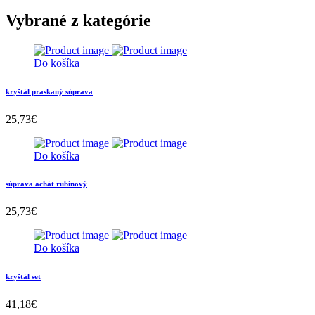
Vybrané z kategórie
Do košíka
kryštál praskaný súprava
25,73
€
Do košíka
súprava achát rubínový
25,73
€
Do košíka
kryštál set
41,18
€