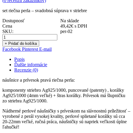
(
0
recenzií zákazníkov)
set riečna perla – svadobná súprava v striebre
Dostupnosť
Na sklade
Cena
49,42
€
s DPH
SKU:
per-02
+ Pridať do košíka
Facebook
Pinterest
E-mail
Popis
Ďalšie informácie
Recenzie (0)
náušnice a prívesok pravá riečna perla:
komponenty striebro Ag925/1000, puncované (patenty) , korálky
Ag925/1000 (4mm veľké) + štras korálky. Prívesok má šlupničku
zo striebra Ag925/1000.
Nádherné perlové náušničky s príveskom na slávnostnú príležitosť –
vyrobené z perál vysokej kvality, perlové splietané korálky sú cca
20-22mm veľké, ručná práca, náušničky sú napriek veľkosti úplne
ľahučké!