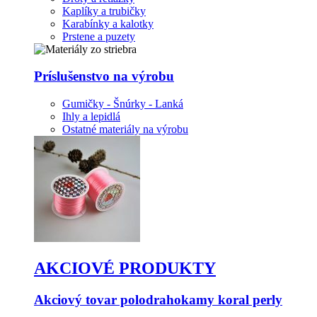
Kaplíky a trubičky
Karabínky a kalotky
Prstene a puzety
Príslušenstvo na výrobu
Gumičky - Šnúrky - Lanká
Ihly a lepidlá
Ostatné materiály na výrobu
AKCIOVÉ PRODUKTY
Akciový tovar polodrahokamy koral perly