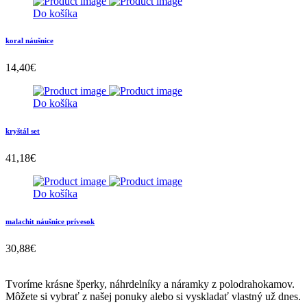
Do košíka
koral náušnice
14,40
€
Do košíka
kryštál set
41,18
€
Do košíka
malachit náušnice prívesok
30,88
€
Tvoríme krásne šperky, náhrdelníky a náramky z polodrahokamov.
Môžete si vybrať z našej ponuky alebo si vyskladať vlastný už dnes.