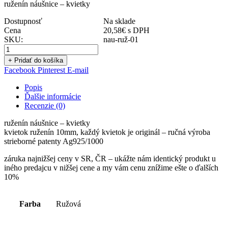
ruženín náušnice – kvietky
Dostupnosť
Na sklade
Cena
20,58
€
s DPH
SKU:
nau-ruž-01
+ Pridať do košíka
Facebook
Pinterest
E-mail
Popis
Ďalšie informácie
Recenzie (0)
ruženín náušnice – kvietky
kvietok ruženín 10mm, každý kvietok je originál – ručná výroba
strieborné patenty Ag925/1000
záruka najnižšej ceny v SR, ČR – ukážte nám identický produkt u
iného predajcu v nižšej cene a my vám cenu znížime ešte o ďalších
10%
Farba
Ružová