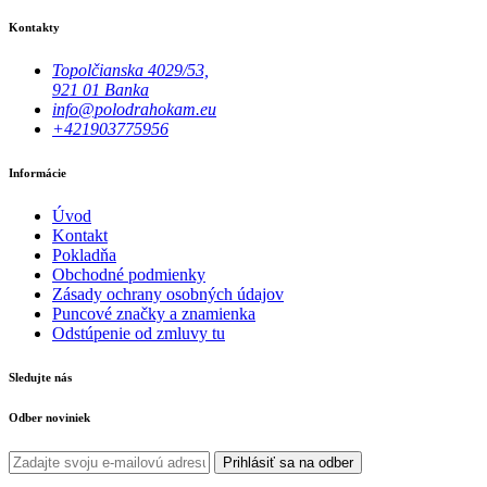
Kontakty
Topolčianska 4029/53,
921 01 Banka
info@polodrahokam.eu
+421903775956
Informácie
Úvod
Kontakt
Pokladňa
Obchodné podmienky
Zásady ochrany osobných údajov
Puncové značky a znamienka
Odstúpenie od zmluvy tu
Sledujte nás
Odber noviniek
Prihlásiť sa na odber