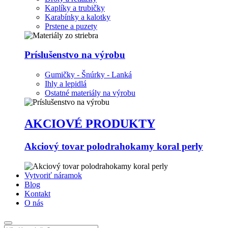
Kaplíky a trubičky
Karabínky a kalotky
Prstene a puzety
Príslušenstvo na výrobu
Gumičky - Šnúrky - Lanká
Ihly a lepidlá
Ostatné materiály na výrobu
AKCIOVÉ PRODUKTY
Akciový tovar polodrahokamy koral perly
Vytvoriť náramok
Blog
Kontakt
O nás