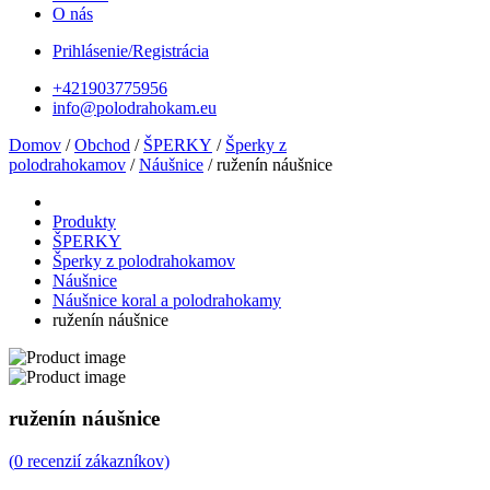
O nás
Prihlásenie/Registrácia
+421903775956
info@polodrahokam.eu
Domov
/
Obchod
/
ŠPERKY
/
Šperky z
polodrahokamov
/
Náušnice
/ ruženín náušnice
Produkty
ŠPERKY
Šperky z polodrahokamov
Náušnice
Náušnice koral a polodrahokamy
ruženín náušnice
ruženín náušnice
(
0
recenzií zákazníkov)