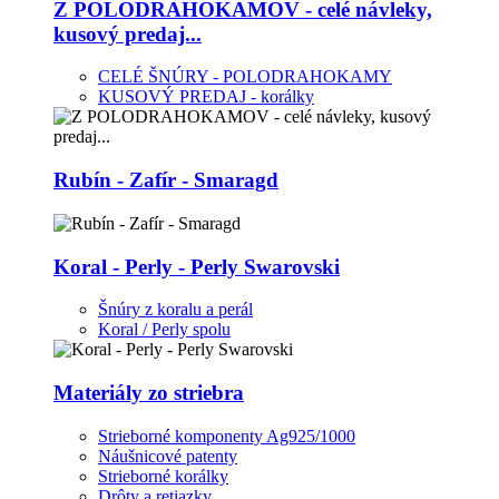
Z POLODRAHOKAMOV - celé návleky,
kusový predaj...
CELÉ ŠNÚRY - POLODRAHOKAMY
KUSOVÝ PREDAJ - korálky
Rubín - Zafír - Smaragd
Koral - Perly - Perly Swarovski
Šnúry z koralu a perál
Koral / Perly spolu
Materiály zo striebra
Strieborné komponenty Ag925/1000
Náušnicové patenty
Strieborné korálky
Drôty a retiazky