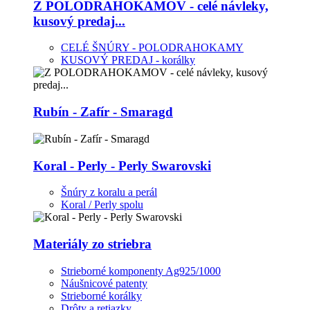
Z POLODRAHOKAMOV - celé návleky,
kusový predaj...
CELÉ ŠNÚRY - POLODRAHOKAMY
KUSOVÝ PREDAJ - korálky
Rubín - Zafír - Smaragd
Koral - Perly - Perly Swarovski
Šnúry z koralu a perál
Koral / Perly spolu
Materiály zo striebra
Strieborné komponenty Ag925/1000
Náušnicové patenty
Strieborné korálky
Drôty a retiazky