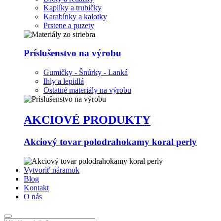
Kaplíky a trubičky
Karabínky a kalotky
Prstene a puzety
Príslušenstvo na výrobu
Gumičky - Šnúrky - Lanká
Ihly a lepidlá
Ostatné materiály na výrobu
AKCIOVÉ PRODUKTY
Akciový tovar polodrahokamy koral perly
Vytvoriť náramok
Blog
Kontakt
O nás