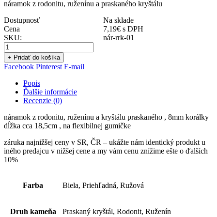
náramok z rodonitu, ruženínu a praskaného kryštálu
Dostupnosť
Na sklade
Cena
7,19
€
s DPH
SKU:
nár-rrk-01
+ Pridať do košíka
Facebook
Pinterest
E-mail
Popis
Ďalšie informácie
Recenzie (0)
náramok z rodonitu, ruženínu a kryštálu praskaného , 8mm korálky
dĺžka cca 18,5cm , na flexibilnej gumičke
záruka najnižšej ceny v SR, ČR – ukážte nám identický produkt u
iného predajcu v nižšej cene a my vám cenu znížime ešte o ďalších
10%
Farba
Biela, Priehľadná, Ružová
Druh kameňa
Praskaný kryštál, Rodonit, Ruženín