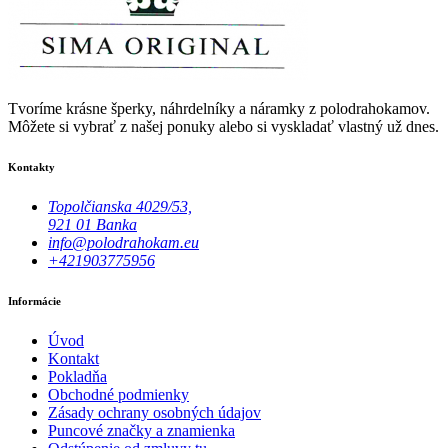
Tvoríme krásne šperky, náhrdelníky a náramky z polodrahokamov.
Môžete si vybrať z našej ponuky alebo si vyskladať vlastný už dnes.
Kontakty
Topolčianska 4029/53,
921 01 Banka
info@polodrahokam.eu
+421903775956
Informácie
Úvod
Kontakt
Pokladňa
Obchodné podmienky
Zásady ochrany osobných údajov
Puncové značky a znamienka