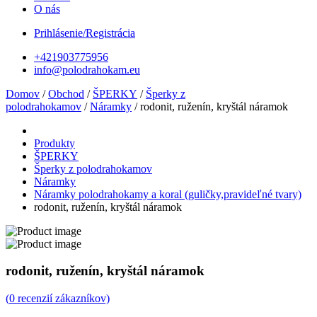
O nás
Prihlásenie/Registrácia
+421903775956
info@polodrahokam.eu
Domov
/
Obchod
/
ŠPERKY
/
Šperky z
polodrahokamov
/
Náramky
/ rodonit, ruženín, kryštál náramok
Produkty
ŠPERKY
Šperky z polodrahokamov
Náramky
Náramky polodrahokamy a koral (guličky,pravideľné tvary)
rodonit, ruženín, kryštál náramok
rodonit, ruženín, kryštál náramok
(
0
recenzií zákazníkov)