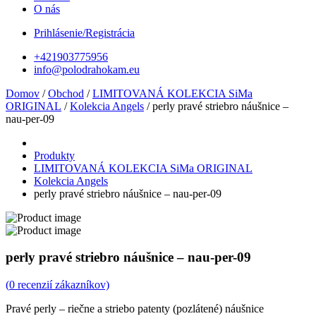
O nás
Prihlásenie/Registrácia
+421903775956
info@polodrahokam.eu
Domov
/
Obchod
/
LIMITOVANÁ KOLEKCIA SiMa
ORIGINAL
/
Kolekcia Angels
/ perly pravé striebro náušnice –
nau-per-09
Produkty
LIMITOVANÁ KOLEKCIA SiMa ORIGINAL
Kolekcia Angels
perly pravé striebro náušnice – nau-per-09
perly pravé striebro náušnice – nau-per-09
(
0
recenzií zákazníkov)
Pravé perly – riečne a striebo patenty (pozlátené) náušnice