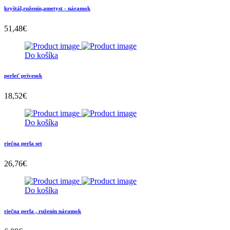
kryštál,ruženín,ametyst - náramok
51,48
€
Do košíka
perleť prívesok
18,52
€
Do košíka
riečna perla set
26,76
€
Do košíka
riečna perla , ruženín náramok