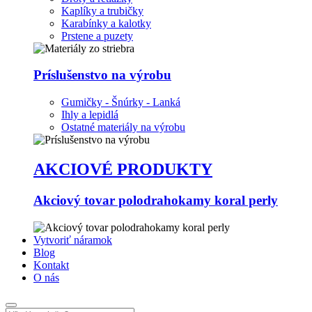
Kaplíky a trubičky
Karabínky a kalotky
Prstene a puzety
Príslušenstvo na výrobu
Gumičky - Šnúrky - Lanká
Ihly a lepidlá
Ostatné materiály na výrobu
AKCIOVÉ PRODUKTY
Akciový tovar polodrahokamy koral perly
Vytvoriť náramok
Blog
Kontakt
O nás