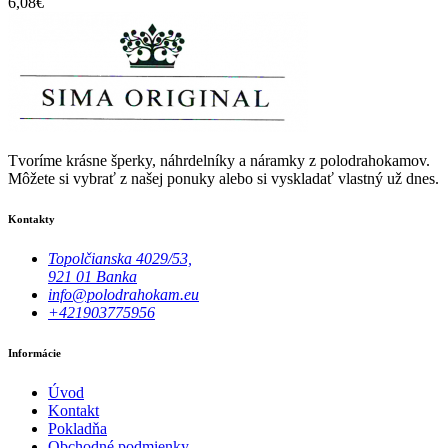
6,08
€
Tvoríme krásne šperky, náhrdelníky a náramky z polodrahokamov.
Môžete si vybrať z našej ponuky alebo si vyskladať vlastný už dnes.
Kontakty
Topolčianska 4029/53,
921 01 Banka
info@polodrahokam.eu
+421903775956
Informácie
Úvod
Kontakt
Pokladňa
Obchodné podmienky