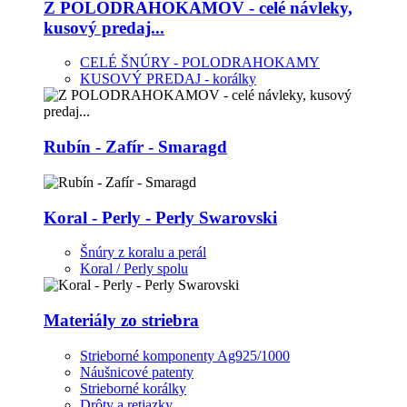
Z POLODRAHOKAMOV - celé návleky,
kusový predaj...
CELÉ ŠNÚRY - POLODRAHOKAMY
KUSOVÝ PREDAJ - korálky
Rubín - Zafír - Smaragd
Koral - Perly - Perly Swarovski
Šnúry z koralu a perál
Koral / Perly spolu
Materiály zo striebra
Strieborné komponenty Ag925/1000
Náušnicové patenty
Strieborné korálky
Drôty a retiazky