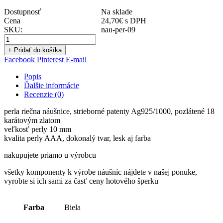
Dostupnosť
Na sklade
Cena
24,70
€
s DPH
SKU:
nau-per-09
+ Pridať do košíka
Facebook
Pinterest
E-mail
Popis
Ďalšie informácie
Recenzie (0)
perla riečna náušnice, strieborné patenty Ag925/1000, pozlátené 18
karátovým zlatom
veľkosť perly 10 mm
kvalita perly AAA, dokonalý tvar, lesk aj farba
nakupujete priamo u výrobcu
všetky komponenty k výrobe náušníc nájdete v našej ponuke,
vyrobte si ich sami za časť ceny hotového šperku
Farba
Biela