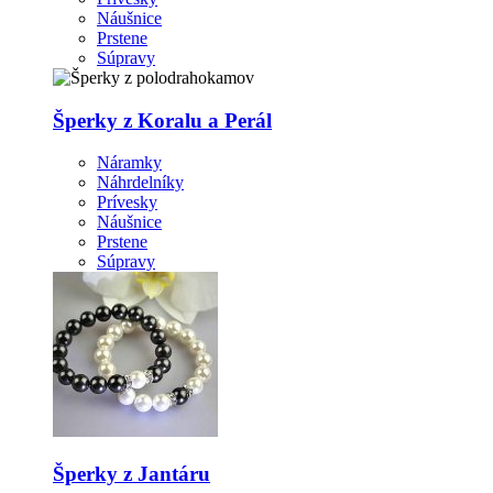
Náušnice
Prstene
Súpravy
Šperky z Koralu a Perál
Náramky
Náhrdelníky
Prívesky
Náušnice
Prstene
Súpravy
Šperky z Jantáru