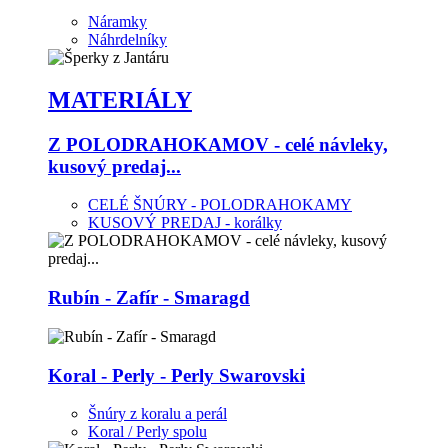
Náramky
Náhrdelníky
MATERIÁLY
Z POLODRAHOKAMOV - celé návleky,
kusový predaj...
CELÉ ŠNÚRY - POLODRAHOKAMY
KUSOVÝ PREDAJ - korálky
Rubín - Zafír - Smaragd
Koral - Perly - Perly Swarovski
Šnúry z koralu a perál
Koral / Perly spolu