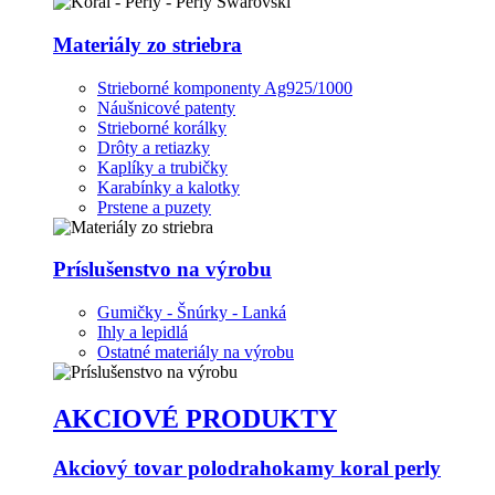
Materiály zo striebra
Strieborné komponenty Ag925/1000
Náušnicové patenty
Strieborné korálky
Drôty a retiazky
Kaplíky a trubičky
Karabínky a kalotky
Prstene a puzety
Príslušenstvo na výrobu
Gumičky - Šnúrky - Lanká
Ihly a lepidlá
Ostatné materiály na výrobu
AKCIOVÉ PRODUKTY
Akciový tovar polodrahokamy koral perly