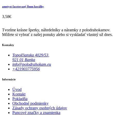
ametyst facetovaný 8mm korálky
3,58
€
Tvoríme krásne šperky, náhrdelníky a náramky z polodrahokamov.
Môžete si vybrať z našej ponuky alebo si vyskladať vlastný už dnes.
Kontakty
Topolčianska 4029/53,
921 01 Banka
info@polodrahokam.eu
+421903775956
Informácie
Úvod
Kontakt
Pokladňa
Obchodné podmienky
Zásady ochrany osobných údajov
Puncové značky a znamienka