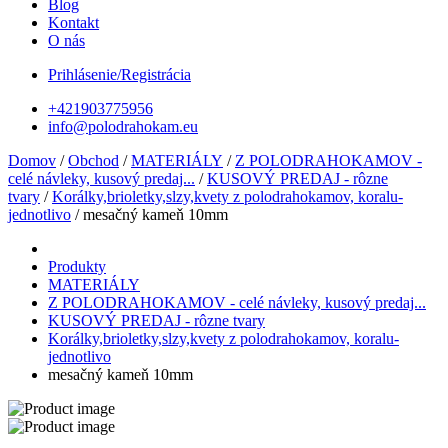
Blog
Kontakt
O nás
Prihlásenie/Registrácia
+421903775956
info@polodrahokam.eu
Domov
/
Obchod
/
MATERIÁLY
/
Z POLODRAHOKAMOV -
celé návleky, kusový predaj...
/
KUSOVÝ PREDAJ - rôzne
tvary
/
Korálky,brioletky,slzy,kvety z polodrahokamov, koralu-
jednotlivo
/ mesačný kameň 10mm
Produkty
MATERIÁLY
Z POLODRAHOKAMOV - celé návleky, kusový predaj...
KUSOVÝ PREDAJ - rôzne tvary
Korálky,brioletky,slzy,kvety z polodrahokamov, koralu-
jednotlivo
mesačný kameň 10mm