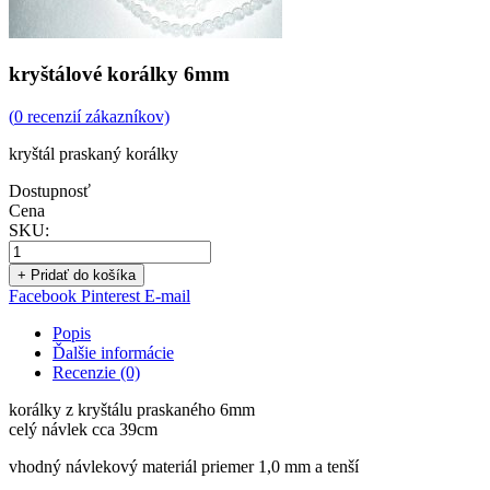
kryštálové korálky 6mm
(
0
recenzií zákazníkov)
kryštál praskaný korálky
Dostupnosť
Cena
SKU:
+ Pridať do košíka
Facebook
Pinterest
E-mail
Popis
Ďalšie informácie
Recenzie (0)
korálky z kryštálu praskaného 6mm
celý návlek cca 39cm
vhodný návlekový materiál priemer 1,0 mm a tenší