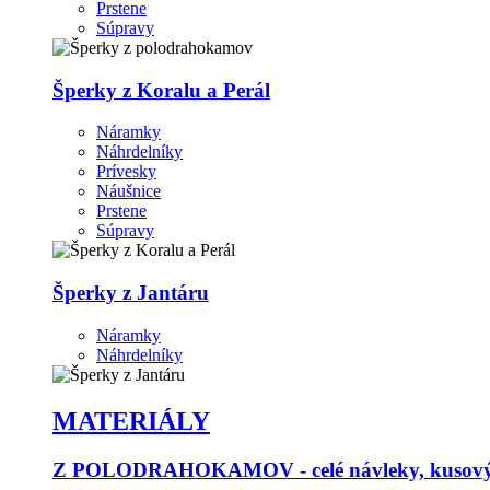
Prstene
Súpravy
Šperky z Koralu a Perál
Náramky
Náhrdelníky
Prívesky
Náušnice
Prstene
Súpravy
Šperky z Jantáru
Náramky
Náhrdelníky
MATERIÁLY
Z POLODRAHOKAMOV - celé návleky, kusový p