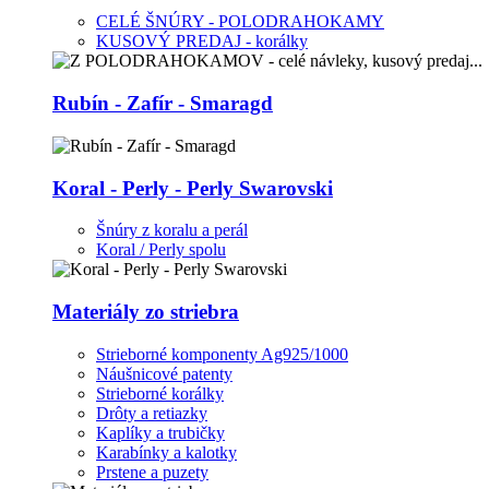
CELÉ ŠNÚRY - POLODRAHOKAMY
KUSOVÝ PREDAJ - korálky
Rubín - Zafír - Smaragd
Koral - Perly - Perly Swarovski
Šnúry z koralu a perál
Koral / Perly spolu
Materiály zo striebra
Strieborné komponenty Ag925/1000
Náušnicové patenty
Strieborné korálky
Drôty a retiazky
Kaplíky a trubičky
Karabínky a kalotky
Prstene a puzety