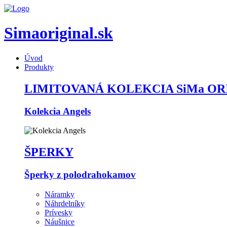
Simaoriginal.sk
Úvod
Produkty
LIMITOVANÁ KOLEKCIA SiMa OR
Kolekcia Angels
ŠPERKY
Šperky z polodrahokamov
Náramky
Náhrdelníky
Prívesky
Náušnice