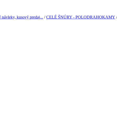
leky, kusový predaj...
/
CELÉ ŠNÚRY - POLODRAHOKAMY
/