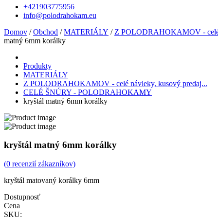
+421903775956
info@polodrahokam.eu
Domov
/
Obchod
/
MATERIÁLY
/
Z POLODRAHOKAMOV - celé náv
matný 6mm korálky
Produkty
MATERIÁLY
Z POLODRAHOKAMOV - celé návleky, kusový predaj...
CELÉ ŠNÚRY - POLODRAHOKAMY
kryštál matný 6mm korálky
kryštál matný 6mm korálky
(
0
recenzií zákazníkov)
kryštál matovaný korálky 6mm
Dostupnosť
Cena
SKU: