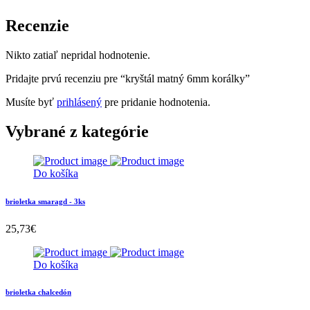
Recenzie
Nikto zatiaľ nepridal hodnotenie.
Pridajte prvú recenziu pre “kryštál matný 6mm korálky”
Musíte byť
prihlásený
pre pridanie hodnotenia.
Vybrané z kategórie
Do košíka
brioletka smaragd - 3ks
25,73
€
Do košíka
brioletka chalcedón