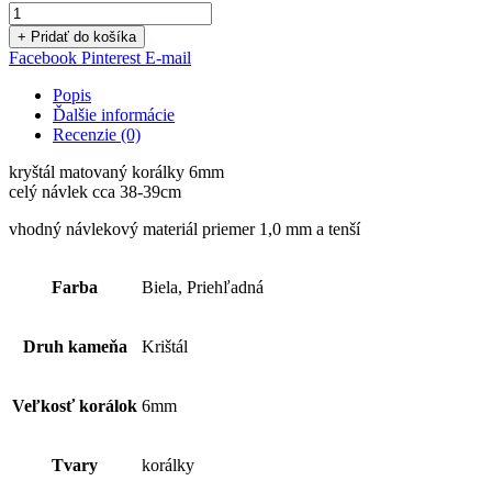
+ Pridať do košíka
Facebook
Pinterest
E-mail
Popis
Ďalšie informácie
Recenzie (0)
kryštál matovaný korálky 6mm
celý návlek cca 38-39cm
vhodný návlekový materiál priemer 1,0 mm a tenší
Farba
Biela, Priehľadná
Druh kameňa
Krištál
Veľkosť korálok
6mm
Tvary
korálky