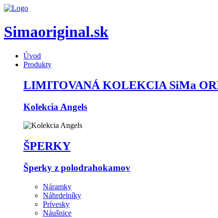
Simaoriginal.sk
Úvod
Produkty
LIMITOVANÁ KOLEKCIA SiMa OR
Kolekcia Angels
ŠPERKY
Šperky z polodrahokamov
Náramky
Náhrdelníky
Prívesky
Náušnice