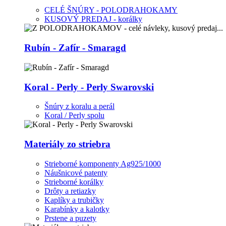
CELÉ ŠNÚRY - POLODRAHOKAMY
KUSOVÝ PREDAJ - korálky
Rubín - Zafír - Smaragd
Koral - Perly - Perly Swarovski
Šnúry z koralu a perál
Koral / Perly spolu
Materiály zo striebra
Strieborné komponenty Ag925/1000
Náušnicové patenty
Strieborné korálky
Drôty a retiazky
Kaplíky a trubičky
Karabínky a kalotky
Prstene a puzety