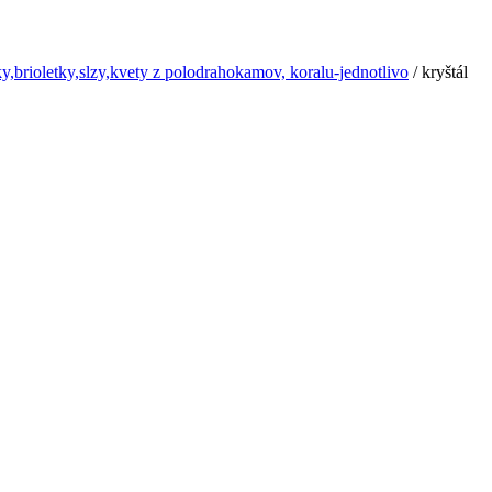
y,brioletky,slzy,kvety z polodrahokamov, koralu-jednotlivo
/ kryštál