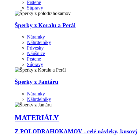
Prstene
Súpravy
Šperky z Koralu a Perál
Náramky
Náhrdelníky
Prívesky
Náušnice
Prstene
Súpravy
Šperky z Jantáru
Náramky
Náhrdelníky
MATERIÁLY
Z POLODRAHOKAMOV - celé návleky, kusový p