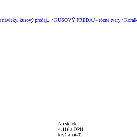
leky, kusový predaj...
/
KUSOVÝ PREDAJ - rôzne tvary
/
Korálk
Na sklade
4,41
€
s DPH
kryšt-mat-02