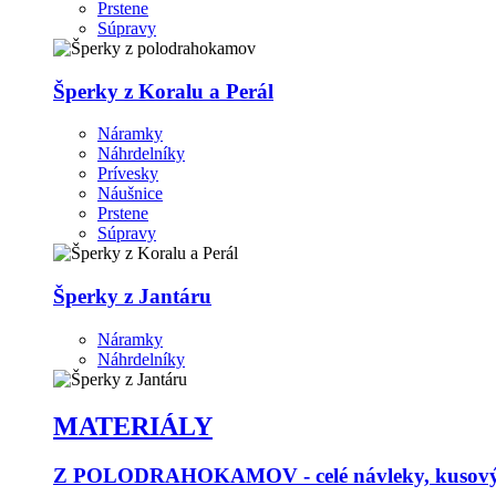
Prstene
Súpravy
Šperky z Koralu a Perál
Náramky
Náhrdelníky
Prívesky
Náušnice
Prstene
Súpravy
Šperky z Jantáru
Náramky
Náhrdelníky
MATERIÁLY
Z POLODRAHOKAMOV - celé návleky, kusový p