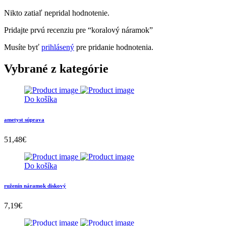
Nikto zatiaľ nepridal hodnotenie.
Pridajte prvú recenziu pre “koralový náramok”
Musíte byť
prihlásený
pre pridanie hodnotenia.
Vybrané z kategórie
Do košíka
ametyst súprava
51,48
€
Do košíka
ruženín náramok diskový
7,19
€