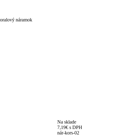
koralový náramok
Na sklade
7,19
€
s DPH
nár-kors-02