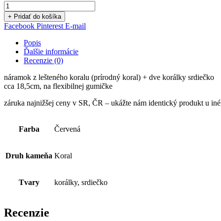
+ Pridať do košíka
Facebook
Pinterest
E-mail
Popis
Ďalšie informácie
Recenzie (0)
náramok z lešteného koralu (prírodný koral) + dve korálky srdiečko
cca 18,5cm, na flexibilnej gumičke
záruka najnižšej ceny v SR, ČR – ukážte nám identický produkt u in
Farba
Červená
Druh kameňa
Koral
Tvary
korálky, srdiečko
Recenzie