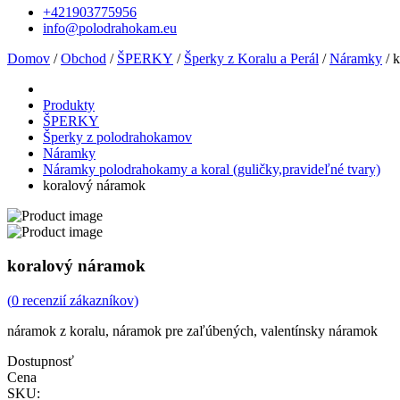
+421903775956
info@polodrahokam.eu
Domov
/
Obchod
/
ŠPERKY
/
Šperky z Koralu a Perál
/
Náramky
/ 
Produkty
ŠPERKY
Šperky z polodrahokamov
Náramky
Náramky polodrahokamy a koral (guličky,pravideľné tvary)
koralový náramok
koralový náramok
(
0
recenzií zákazníkov)
náramok z koralu, náramok pre zaľúbených, valentínsky náramok
Dostupnosť
Cena
SKU: