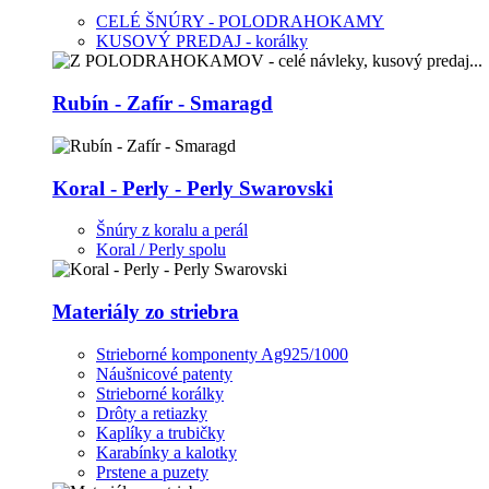
CELÉ ŠNÚRY - POLODRAHOKAMY
KUSOVÝ PREDAJ - korálky
Rubín - Zafír - Smaragd
Koral - Perly - Perly Swarovski
Šnúry z koralu a perál
Koral / Perly spolu
Materiály zo striebra
Strieborné komponenty Ag925/1000
Náušnicové patenty
Strieborné korálky
Drôty a retiazky
Kaplíky a trubičky
Karabínky a kalotky
Prstene a puzety