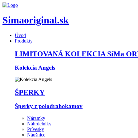
Simaoriginal.sk
Úvod
Produkty
LIMITOVANÁ KOLEKCIA SiMa OR
Kolekcia Angels
ŠPERKY
Šperky z polodrahokamov
Náramky
Náhrdelníky
Prívesky
Náušnice