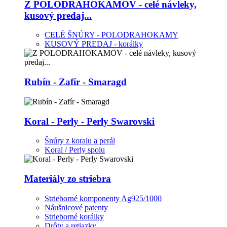
Z POLODRAHOKAMOV - celé návleky,
kusový predaj...
CELÉ ŠNÚRY - POLODRAHOKAMY
KUSOVÝ PREDAJ - korálky
Rubín - Zafír - Smaragd
Koral - Perly - Perly Swarovski
Šnúry z koralu a perál
Koral / Perly spolu
Materiály zo striebra
Strieborné komponenty Ag925/1000
Náušnicové patenty
Strieborné korálky
Drôty a retiazky