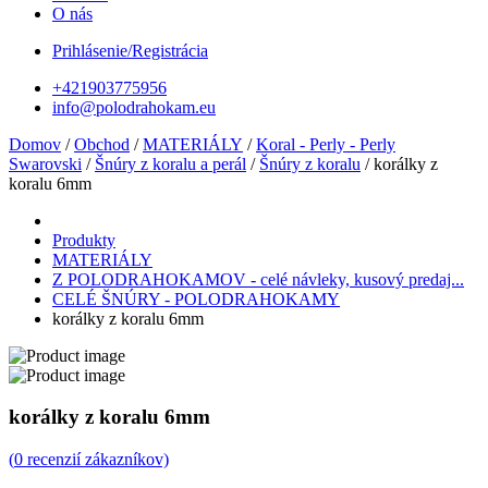
O nás
Prihlásenie/Registrácia
+421903775956
info@polodrahokam.eu
Domov
/
Obchod
/
MATERIÁLY
/
Koral - Perly - Perly
Swarovski
/
Šnúry z koralu a perál
/
Šnúry z koralu
/ korálky z
koralu 6mm
Produkty
MATERIÁLY
Z POLODRAHOKAMOV - celé návleky, kusový predaj...
CELÉ ŠNÚRY - POLODRAHOKAMY
korálky z koralu 6mm
korálky z koralu 6mm
(
0
recenzií zákazníkov)