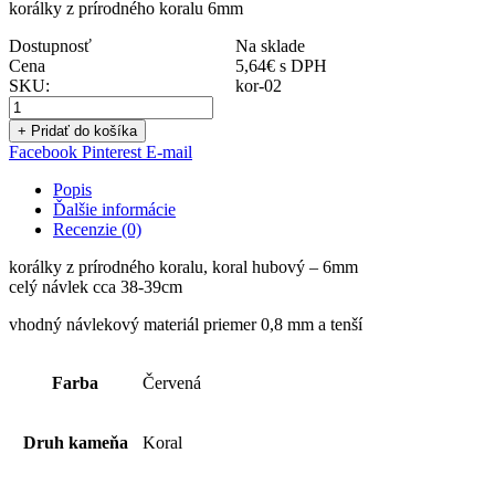
korálky z prírodného koralu 6mm
Dostupnosť
Na sklade
Cena
5,64
€
s DPH
SKU:
kor-02
+ Pridať do košíka
Facebook
Pinterest
E-mail
Popis
Ďalšie informácie
Recenzie (0)
korálky z prírodného koralu, koral hubový – 6mm
celý návlek cca 38-39cm
vhodný návlekový materiál priemer 0,8 mm a tenší
Farba
Červená
Druh kameňa
Koral