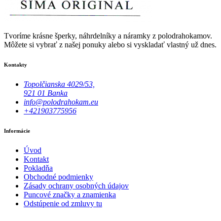
Tvoríme krásne šperky, náhrdelníky a náramky z polodrahokamov.
Môžete si vybrať z našej ponuky alebo si vyskladať vlastný už dnes.
Kontakty
Topolčianska 4029/53,
921 01 Banka
info@polodrahokam.eu
+421903775956
Informácie
Úvod
Kontakt
Pokladňa
Obchodné podmienky
Zásady ochrany osobných údajov
Puncové značky a znamienka
Odstúpenie od zmluvy tu