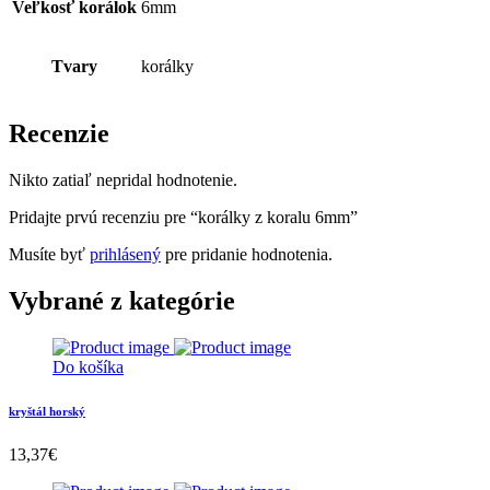
Veľkosť korálok
6mm
Tvary
korálky
Recenzie
Nikto zatiaľ nepridal hodnotenie.
Pridajte prvú recenziu pre “korálky z koralu 6mm”
Musíte byť
prihlásený
pre pridanie hodnotenia.
Vybrané z kategórie
Do košíka
kryštál horský
13,37
€