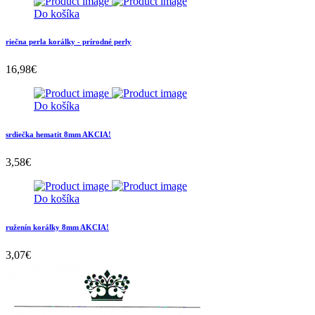
Do košíka
riečna perla korálky - prírodné perly
16,98
€
Do košíka
srdiečka hematit 8mm AKCIA!
3,58
€
Do košíka
ruženín korálky 8mm AKCIA!
3,07
€