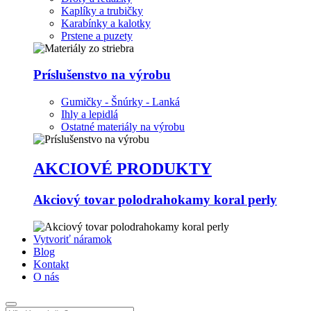
Kaplíky a trubičky
Karabínky a kalotky
Prstene a puzety
Príslušenstvo na výrobu
Gumičky - Šnúrky - Lanká
Ihly a lepidlá
Ostatné materiály na výrobu
AKCIOVÉ PRODUKTY
Akciový tovar polodrahokamy koral perly
Vytvoriť náramok
Blog
Kontakt
O nás