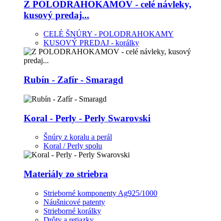
Z POLODRAHOKAMOV - celé návleky,
kusový predaj...
CELÉ ŠNÚRY - POLODRAHOKAMY
KUSOVÝ PREDAJ - korálky
Rubín - Zafír - Smaragd
Koral - Perly - Perly Swarovski
Šnúry z koralu a perál
Koral / Perly spolu
Materiály zo striebra
Strieborné komponenty Ag925/1000
Náušnicové patenty
Strieborné korálky
Drôty a retiazky