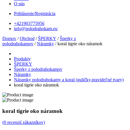
O nás
Prihlásenie/Registrácia
+421903775956
info@polodrahokam.eu
Domov
/
Obchod
/
ŠPERKY
/
Šperky z
polodrahokamov
/
Náramky
/ koral tigrie oko náramok
Produkty
ŠPERKY
Šperky z polodrahokamov
Náramky
Náramky polodrahokamy a koral (guličky,pravideľné tvary)
koral tigrie oko náramok
koral tigrie oko náramok
(
0
recenzií zákazníkov)