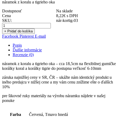
náramok z koralu a tigrieho oka
Dostupnosť
Na sklade
Cena
8,22
€
s DPH
SKU:
nár-kortig-03
+ Pridať do košíka
Facebook
Pinterest
E-mail
Popis
Ďalšie informácie
Recenzie (0)
náramok z koralu a tigrieho oka – cca 18,5cm na flexibilnej gumičke
korálky koral a korálky tigrie do postupna veľkosť 6-10mm
záruka najnižšej ceny v SR, ČR – ukážte nám identický produkt u
iného predajcu v nižšej cene a my vám cenu znížime ešte o ďalších
10%
pre šikovné ruky materiály na výrobu náramku nájdete v našej
ponuke
Farba
Červená, Tmavo hnedá