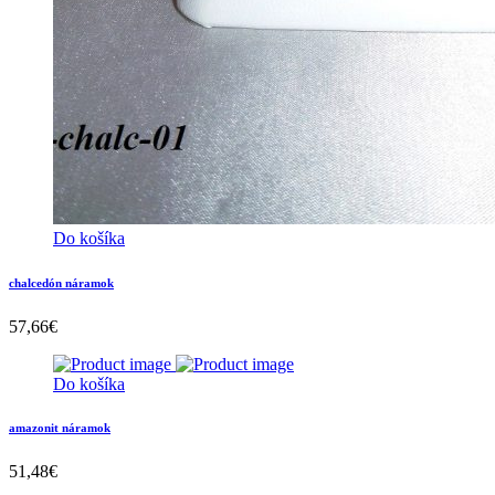
Do košíka
chalcedón náramok
57,66
€
Do košíka
amazonit náramok
51,48
€