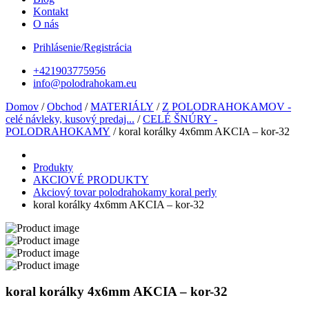
Kontakt
O nás
Prihlásenie/Registrácia
+421903775956
info@polodrahokam.eu
Domov
/
Obchod
/
MATERIÁLY
/
Z POLODRAHOKAMOV -
celé návleky, kusový predaj...
/
CELÉ ŠNÚRY -
POLODRAHOKAMY
/ koral korálky 4x6mm AKCIA – kor-32
Produkty
AKCIOVÉ PRODUKTY
Akciový tovar polodrahokamy koral perly
koral korálky 4x6mm AKCIA – kor-32
koral korálky 4x6mm AKCIA – kor-32