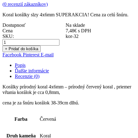
(
0
recenzií zákazníkov)
Koral korálky slzy 4x6mm SUPERAKCIA! Cena za celú šnúru.
Dostupnosť
Na sklade
Cena
7,48
€
s DPH
SKU:
kor-32
+ Pridať do košíka
Facebook
Pinterest
E-mail
Popis
Ďalšie informácie
Recenzie (0)
Korálky prírodný koral 4x6mm – prírodný červený koral , priemer
vŕtania korálok je cca 0,8mm,
cena je za šnúru korálok 38-39cm dlhú.
Farba
Červená
Druh kameňa
Koral