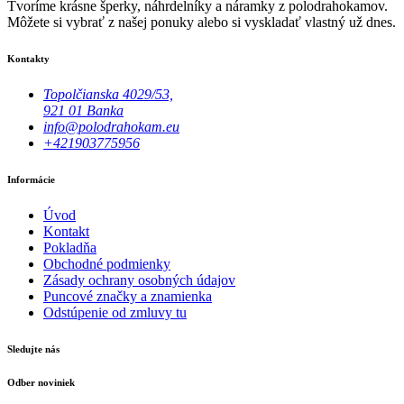
Tvoríme krásne šperky, náhrdelníky a náramky z polodrahokamov.
Môžete si vybrať z našej ponuky alebo si vyskladať vlastný už dnes.
Kontakty
Topolčianska 4029/53,
921 01 Banka
info@polodrahokam.eu
+421903775956
Informácie
Úvod
Kontakt
Pokladňa
Obchodné podmienky
Zásady ochrany osobných údajov
Puncové značky a znamienka
Odstúpenie od zmluvy tu
Sledujte nás
Odber noviniek