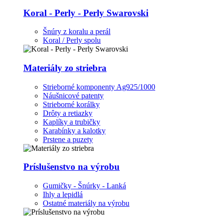
Koral - Perly - Perly Swarovski
Šnúry z koralu a perál
Koral / Perly spolu
Materiály zo striebra
Strieborné komponenty Ag925/1000
Náušnicové patenty
Strieborné korálky
Drôty a retiazky
Kaplíky a trubičky
Karabínky a kalotky
Prstene a puzety
Príslušenstvo na výrobu
Gumičky - Šnúrky - Lanká
Ihly a lepidlá
Ostatné materiály na výrobu