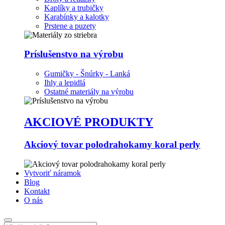
Kaplíky a trubičky
Karabínky a kalotky
Prstene a puzety
Príslušenstvo na výrobu
Gumičky - Šnúrky - Lanká
Ihly a lepidlá
Ostatné materiály na výrobu
AKCIOVÉ PRODUKTY
Akciový tovar polodrahokamy koral perly
Vytvoriť náramok
Blog
Kontakt
O nás