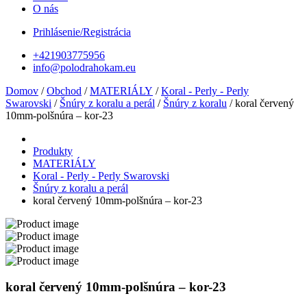
O nás
Prihlásenie/Registrácia
+421903775956
info@polodrahokam.eu
Domov
/
Obchod
/
MATERIÁLY
/
Koral - Perly - Perly
Swarovski
/
Šnúry z koralu a perál
/
Šnúry z koralu
/ koral červený
10mm-polšnúra – kor-23
Produkty
MATERIÁLY
Koral - Perly - Perly Swarovski
Šnúry z koralu a perál
koral červený 10mm-polšnúra – kor-23
koral červený 10mm-polšnúra – kor-23