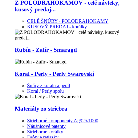
Z POLODRAHOKAMOV - celé návleky,
kusový predaj...
CELÉ ŠNÚRY - POLODRAHOKAMY
KUSOVÝ PREDAJ - korálky
Rubín - Zafír - Smaragd
Koral - Perly - Perly Swarovski
Šnúry z koralu a perál
Koral / Perly spolu
Materiály zo striebra
Strieborné komponenty Ag925/1000
Náušnicové patenty
Strieborné korálky
Drôty a retiazky