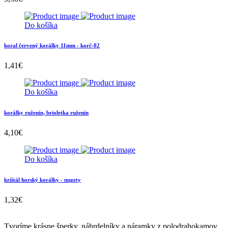
Do košíka
koral červený korálky 11mm - korč-02
1,41
€
Do košíka
korálky ruženín, brioletka ruženín
4,10
€
Do košíka
krištál horský korálky - nugety
1,32
€
Tvoríme krásne šperky, náhrdelníky a náramky z polodrahokamov.