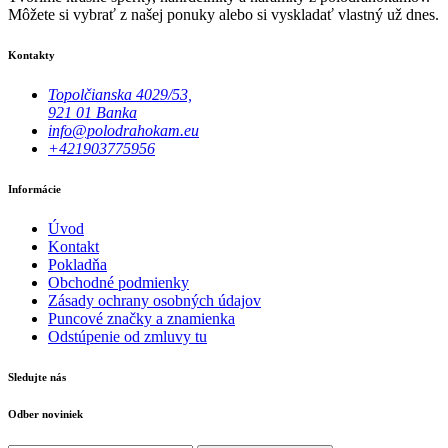
Môžete si vybrať z našej ponuky alebo si vyskladať vlastný už dnes.
Kontakty
Topolčianska 4029/53,
921 01 Banka
info@polodrahokam.eu
+421903775956
Informácie
Úvod
Kontakt
Pokladňa
Obchodné podmienky
Zásady ochrany osobných údajov
Puncové značky a znamienka
Odstúpenie od zmluvy tu
Sledujte nás
Odber noviniek