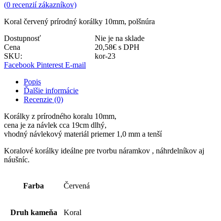
(
0
recenzií zákazníkov)
Koral červený prírodný korálky 10mm, polšnúra
Dostupnosť
Nie je na sklade
Cena
20,58
€
s DPH
SKU:
kor-23
Facebook
Pinterest
E-mail
Popis
Ďalšie informácie
Recenzie (0)
Korálky z prírodného koralu 10mm,
cena je za návlek cca 19cm dlhý,
vhodný návlekový materiál priemer 1,0 mm a tenší
Koralové korálky ideálne pre tvorbu náramkov , náhrdelníkov aj
náušníc.
Farba
Červená
Druh kameňa
Koral