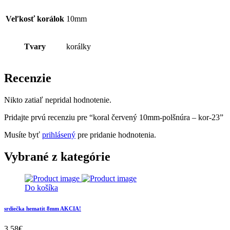
Veľkosť korálok
10mm
Tvary
korálky
Recenzie
Nikto zatiaľ nepridal hodnotenie.
Pridajte prvú recenziu pre “koral červený 10mm-polšnúra – kor-23”
Musíte byť
prihlásený
pre pridanie hodnotenia.
Vybrané z kategórie
Do košíka
srdiečka hematit 8mm AKCIA!
3,58
€