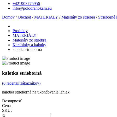
+421903775956
info@polodrahokam.eu
Domov
/
Obchod
/
MATERIÁLY
/
Materiály zo striebra
/
Strieborn
Produkty
MATERIÁLY
Materiály zo striebra
Karabínky a kalotky
kalotka strieborná
kalotka strieborná
(
0
recenzií zákazníkov)
kalotka strieborná na ukončovanie laniek
Dostupnosť
Cena
SKU: