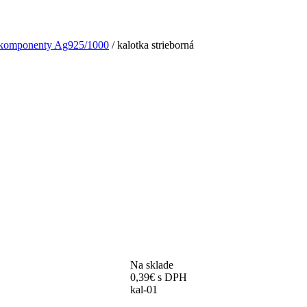
é komponenty Ag925/1000
/ kalotka strieborná
Na sklade
0,39
€
s DPH
kal-01