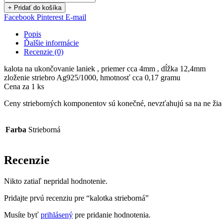
+ Pridať do košíka
Facebook
Pinterest
E-mail
Popis
Ďalšie informácie
Recenzie (0)
kalota na ukončovanie laniek , priemer cca 4mm , dĺžka 12,4mm
zloženie striebro Ag925/1000, hmotnosť cca 0,17 gramu
Cena za 1 ks
Ceny strieborných komponentov sú konečné, nevzťahujú sa na ne žia
Farba
Strieborná
Recenzie
Nikto zatiaľ nepridal hodnotenie.
Pridajte prvú recenziu pre “kalotka strieborná”
Musíte byť
prihlásený
pre pridanie hodnotenia.