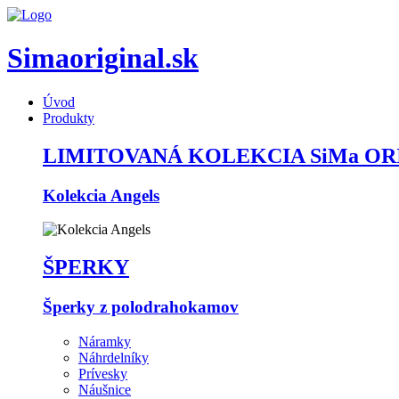
Simaoriginal.sk
Úvod
Produkty
LIMITOVANÁ KOLEKCIA SiMa OR
Kolekcia Angels
ŠPERKY
Šperky z polodrahokamov
Náramky
Náhrdelníky
Prívesky
Náušnice