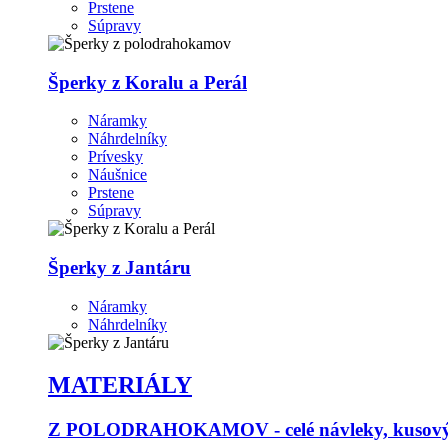
Prstene
Súpravy
Šperky z Koralu a Perál
Náramky
Náhrdelníky
Prívesky
Náušnice
Prstene
Súpravy
Šperky z Jantáru
Náramky
Náhrdelníky
MATERIÁLY
Z POLODRAHOKAMOV - celé návleky, kusový p