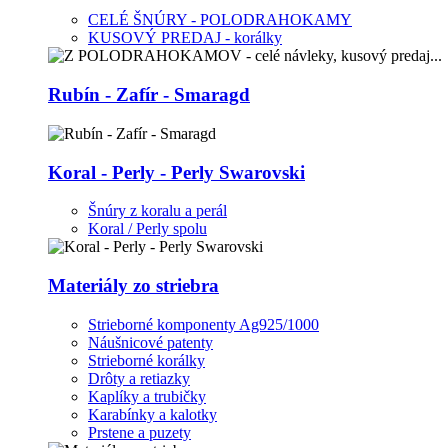
CELÉ ŠNÚRY - POLODRAHOKAMY
KUSOVÝ PREDAJ - korálky
Rubín - Zafír - Smaragd
Koral - Perly - Perly Swarovski
Šnúry z koralu a perál
Koral / Perly spolu
Materiály zo striebra
Strieborné komponenty Ag925/1000
Náušnicové patenty
Strieborné korálky
Drôty a retiazky
Kaplíky a trubičky
Karabínky a kalotky
Prstene a puzety