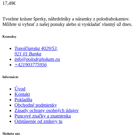
17,49
€
Tvoríme krásne šperky, náhrdelníky a náramky z polodrahokamov.
Môžete si vybrať z našej ponuky alebo si vyskladať vlastný už dnes.
Kontakty
Topolčianska 4029/53,
921 01 Banka
info@polodrahokam.eu
+421903775956
Informácie
Úvod
Kontakt
Pokladňa
Obchodné podmienky
Zásady ochrany osobných údajov
Puncové značky a znamienka
Odstúpenie od zmluvy tu
Sledujte nás