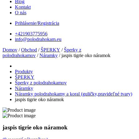
Blog
Kontakt
O nás
Prihlásenie/Registrácia
+421903775956
info@polodrahokam.eu
Domov
/
Obchod
/
ŠPERKY
/
Šperky z
polodrahokamov
/
Náramky
/ jaspis tigrie oko náramok
Produkty
ŠPERKY
Šperky z polodrahokamov
Náramky
Náramky polodrahokamy a koral (guličky,pravideľné tvary)
jaspis tigrie oko náramok
jaspis tigrie oko náramok