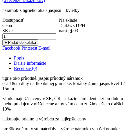
(
0
recenzií zákazníkov)
náramok z tigrieho oka a jaspisu – kvietky
Dostupnosť
Na sklade
Cena
15,43
€
s DPH
SKU:
nár-tigj-03
+ Pridať do košíka
Facebook
Pinterest
E-mail
Popis
Ďalšie informácie
Recenzie (0)
tigrie oko prírodné, jaspis prírodný náramok
cca 18cm dlhý na flexibilnej gumičke, korálky 4mm, jaspis kvet 12-
15mm
záruka najnižšej ceny v SR, ČR – ukážte nám identický produkt u
iného predajcu v nižšej cene a my vám cenu znížime ešte o ďalších
10%
nakupujte priamo u výrobcu za najlepšie ceny
pre šikovné ruky sú materiály k výrobe náramku v našej ponuke