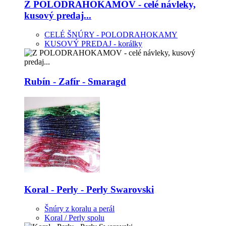
Z POLODRAHOKAMOV - celé návleky,
kusový predaj...
CELÉ ŠNÚRY - POLODRAHOKAMY
KUSOVÝ PREDAJ - korálky
Rubín - Zafír - Smaragd
Koral - Perly - Perly Swarovski
Šnúry z koralu a perál
Koral / Perly spolu