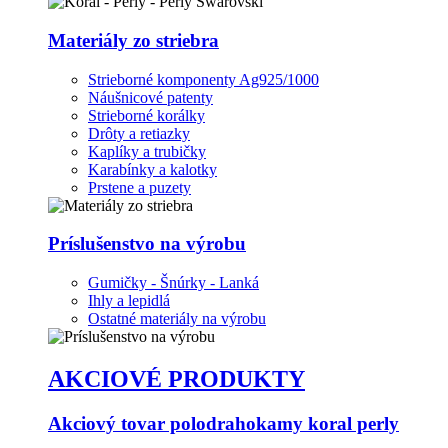
Materiály zo striebra
Strieborné komponenty Ag925/1000
Náušnicové patenty
Strieborné korálky
Drôty a retiazky
Kaplíky a trubičky
Karabínky a kalotky
Prstene a puzety
Príslušenstvo na výrobu
Gumičky - Šnúrky - Lanká
Ihly a lepidlá
Ostatné materiály na výrobu
AKCIOVÉ PRODUKTY
Akciový tovar polodrahokamy koral perly