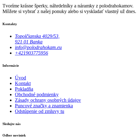
Tvoríme krásne šperky, náhrdelníky a náramky z polodrahokamov.
Môžete si vybrať z našej ponuky alebo si vyskladať vlastný už dnes.
Kontakty
Topolčianska 4029/53,
921 01 Banka
info@polodrahokam.eu
+421903775956
Informácie
Úvod
Kontakt
Pokladňa
Obchodné podmienky
Zásady ochrany osobných údajov
Puncové značky a znamienka
Odstúpenie od zmluvy tu
Sledujte nás
Odber noviniek