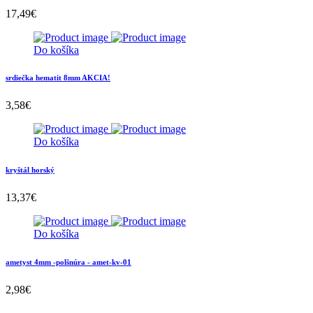
17,49
€
Do košíka
srdiečka hematit 8mm AKCIA!
3,58
€
Do košíka
kryštál horský
13,37
€
Do košíka
ametyst 4mm -polšnúra - amet-kv-01
2,98
€