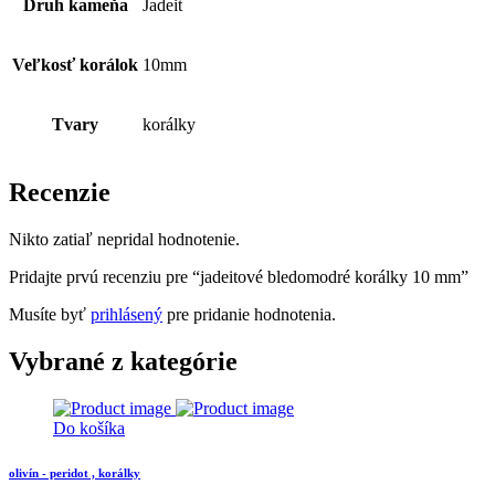
Druh kameňa
Jadeit
Veľkosť korálok
10mm
Tvary
korálky
Recenzie
Nikto zatiaľ nepridal hodnotenie.
Pridajte prvú recenziu pre “jadeitové bledomodré korálky 10 mm”
Musíte byť
prihlásený
pre pridanie hodnotenia.
Vybrané z kategórie
Do košíka
olivín - peridot , korálky