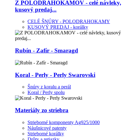
Z POLODRAHOKAMOV - celé návleky,
kusový predaj...
CELÉ ŠNÚRY - POLODRAHOKAMY
KUSOVÝ PREDAJ - korálky
Rubín - Zafír - Smaragd
Koral - Perly - Perly Swarovski
Šnúry z koralu a perál
Koral / Perly spolu
Materiály zo striebra
Strieborné komponenty Ag925/1000
Náušnicové patenty
Strieborné korálky
Drôty a retiazky