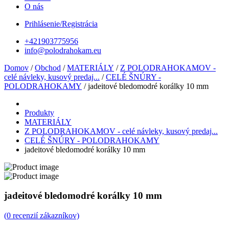
O nás
Prihlásenie/Registrácia
+421903775956
info@polodrahokam.eu
Domov
/
Obchod
/
MATERIÁLY
/
Z POLODRAHOKAMOV -
celé návleky, kusový predaj...
/
CELÉ ŠNÚRY -
POLODRAHOKAMY
/ jadeitové bledomodré korálky 10 mm
Produkty
MATERIÁLY
Z POLODRAHOKAMOV - celé návleky, kusový predaj...
CELÉ ŠNÚRY - POLODRAHOKAMY
jadeitové bledomodré korálky 10 mm
jadeitové bledomodré korálky 10 mm
(
0
recenzií zákazníkov)