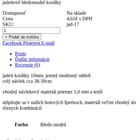
jadeitové bledomodré korálky
Dostupnosť
Na sklade
Cena
4,61
€
s DPH
SKU:
jad-17
+ Pridať do košíka
Facebook
Pinterest
E-mail
Popis
Ďalšie informácie
Recenzie (0)
jadeit korálky 10mm, jemný modrastý odtieň
celý návlek cca 38-39cm
vhodný návlekový materiál priemer 1,0 mm a tenší
inšpirujte sa v našich hotových šperkoch, materiál veľmi vhodný do
rôznych kombinácií
Farba
Bledo modrá