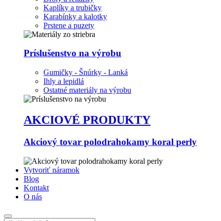
Kaplíky a trubičky
Karabínky a kalotky
Prstene a puzety
Príslušenstvo na výrobu
Gumičky - Šnúrky - Lanká
Ihly a lepidlá
Ostatné materiály na výrobu
AKCIOVÉ PRODUKTY
Akciový tovar polodrahokamy koral perly
Vytvoriť náramok
Blog
Kontakt
O nás