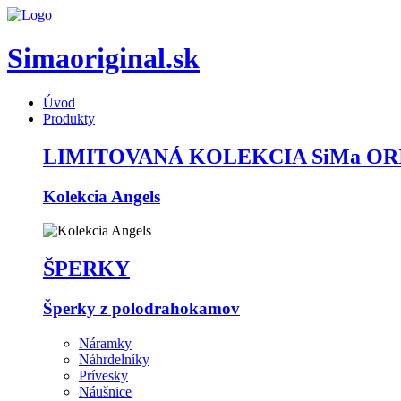
Simaoriginal.sk
Úvod
Produkty
LIMITOVANÁ KOLEKCIA SiMa OR
Kolekcia Angels
ŠPERKY
Šperky z polodrahokamov
Náramky
Náhrdelníky
Prívesky
Náušnice