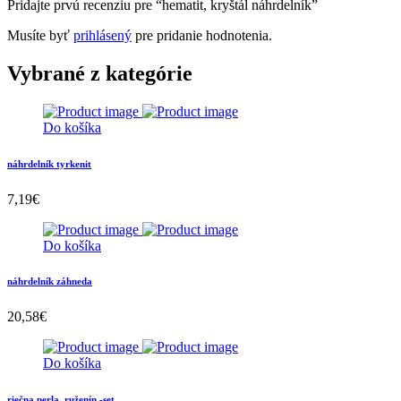
Pridajte prvú recenziu pre “hematit, kryštál náhrdelník”
Musíte byť
prihlásený
pre pridanie hodnotenia.
Vybrané z kategórie
Do košíka
náhrdelník tyrkenit
7,19
€
Do košíka
náhrdelník záhneda
20,58
€
Do košíka
riečna perla, ruženín -set