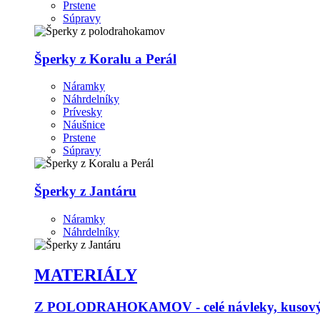
Prstene
Súpravy
Šperky z Koralu a Perál
Náramky
Náhrdelníky
Prívesky
Náušnice
Prstene
Súpravy
Šperky z Jantáru
Náramky
Náhrdelníky
MATERIÁLY
Z POLODRAHOKAMOV - celé návleky, kusový p