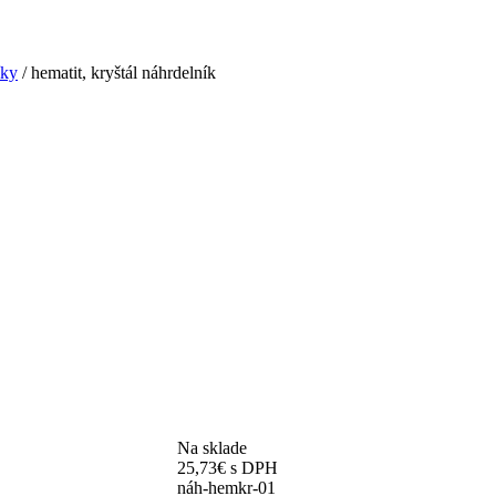
íky
/ hematit, kryštál náhrdelník
Na sklade
25,73
€
s DPH
náh-hemkr-01