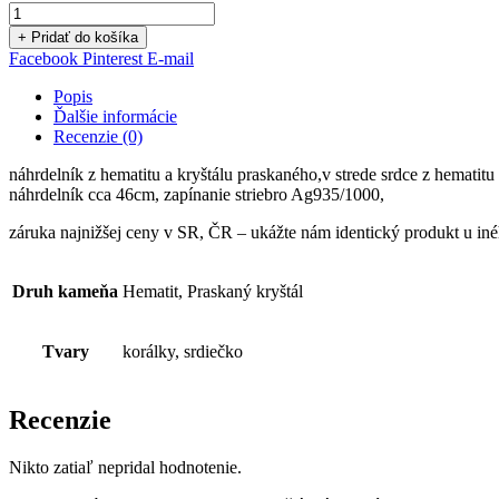
+ Pridať do košíka
Facebook
Pinterest
E-mail
Popis
Ďalšie informácie
Recenzie (0)
náhrdelník z hematitu a kryštálu praskaného,v strede srdce z hematit
náhrdelník cca 46cm, zapínanie striebro Ag935/1000,
záruka najnižšej ceny v SR, ČR – ukážte nám identický produkt u in
Druh kameňa
Hematit, Praskaný kryštál
Tvary
korálky, srdiečko
Recenzie
Nikto zatiaľ nepridal hodnotenie.