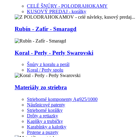
CELÉ ŠNÚRY - POLODRAHOKAMY
KUSOVÝ PREDAJ - korálky
Rubín - Zafír - Smaragd
Koral - Perly - Perly Swarovski
Šnúry z koralu a perál
Koral / Perly spolu
Materiály zo striebra
Strieborné komponenty Ag925/1000
Náušnicové patenty
Strieborné korálky
Drôty a retiazky
Kaplíky a trubičky
Karabínky a kalotky
Prstene a puzety