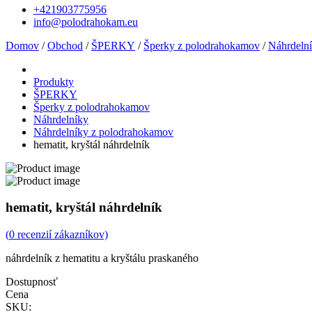
+421903775956
info@polodrahokam.eu
Domov
/
Obchod
/
ŠPERKY
/
Šperky z polodrahokamov
/
Náhrdeln
Produkty
ŠPERKY
Šperky z polodrahokamov
Náhrdelníky
Náhrdelníky z polodrahokamov
hematit, kryštál náhrdelník
hematit, kryštál náhrdelník
(
0
recenzií zákazníkov)
náhrdelník z hematitu a kryštálu praskaného
Dostupnosť
Cena
SKU: