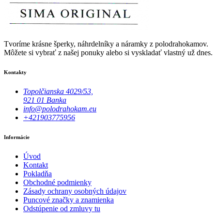
Tvoríme krásne šperky, náhrdelníky a náramky z polodrahokamov.
Môžete si vybrať z našej ponuky alebo si vyskladať vlastný už dnes.
Kontakty
Topolčianska 4029/53,
921 01 Banka
info@polodrahokam.eu
+421903775956
Informácie
Úvod
Kontakt
Pokladňa
Obchodné podmienky
Zásady ochrany osobných údajov
Puncové značky a znamienka
Odstúpenie od zmluvy tu