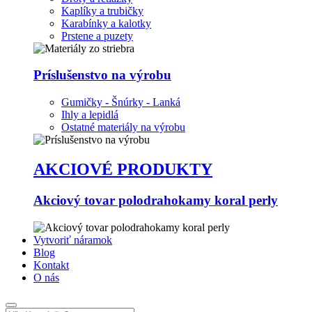
Kaplíky a trubičky
Karabínky a kalotky
Prstene a puzety
Príslušenstvo na výrobu
Gumičky - Šnúrky - Lanká
Ihly a lepidlá
Ostatné materiály na výrobu
AKCIOVÉ PRODUKTY
Akciový tovar polodrahokamy koral perly
Vytvoriť náramok
Blog
Kontakt
O nás