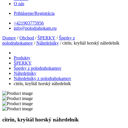
O nás
Prihlásenie/Registrácia
+421903775956
info@polodrahokam.eu
Domov
/
Obchod
/
ŠPERKY
/
Šperky z
polodrahokamov
/
Náhrdelníky
/ citrín, kryštál horský náhrdelník
Produkty
ŠPERKY
Šperky z polodrahokamov
Náhrdelníky
Náhrdelníky z polodrahokamov
citrín, kryštál horský náhrdelník
citrín, kryštál horský náhrdelník