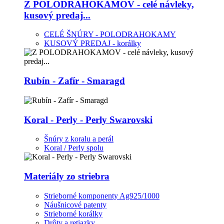
Z POLODRAHOKAMOV - celé návleky,
kusový predaj...
CELÉ ŠNÚRY - POLODRAHOKAMY
KUSOVÝ PREDAJ - korálky
Rubín - Zafír - Smaragd
Koral - Perly - Perly Swarovski
Šnúry z koralu a perál
Koral / Perly spolu
Materiály zo striebra
Strieborné komponenty Ag925/1000
Náušnicové patenty
Strieborné korálky
Drôty a retiazky