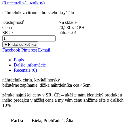
(
0
recenzií zákazníkov)
náhrdelník z citrínu a horského kryštálu
Dostupnosť
Na sklade
Cena
20,58
€
s DPH
SKU:
náh-ck-01
+ Pridať do košíka
Facebook
Pinterest
E-mail
Popis
Ďalšie informácie
Recenzie (0)
náhrdelník citrín, kryštál horský
bižutérne zapínanie, dĺžka náhrdelníka cca 45cm
záruka najnižšej ceny v SR, ČR – ukážte nám identický produkt u
iného predajcu v nižšej cene a my vám cenu znížime ešte o ďalších
10%
Farba
Biela, Priehľadná, Žltá