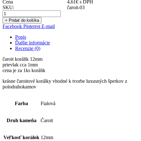
Cena
4,61
€
s DPH
SKU:
čaroit-03
+ Pridať do košíka
Facebook
Pinterest
E-mail
Popis
Ďalšie informácie
Recenzie (0)
čaroit korálik 12mm
prievlak cca 1mm
cena je za 1ks korálik
krásne čaroitové korálky vhodné k tvorbe luxusných šperkov z
polodrahokamov
Farba
Fialová
Druh kameňa
Čaroit
Veľkosť korálok
12mm