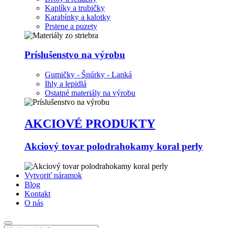
Kaplíky a trubičky
Karabínky a kalotky
Prstene a puzety
Príslušenstvo na výrobu
Gumičky - Šnúrky - Lanká
Ihly a lepidlá
Ostatné materiály na výrobu
AKCIOVÉ PRODUKTY
Akciový tovar polodrahokamy koral perly
Vytvoriť náramok
Blog
Kontakt
O nás