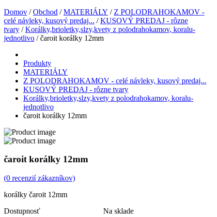
Domov
/
Obchod
/
MATERIÁLY
/
Z POLODRAHOKAMOV -
celé návleky, kusový predaj...
/
KUSOVÝ PREDAJ - rôzne
tvary
/
Korálky,brioletky,slzy,kvety z polodrahokamov, koralu-
jednotlivo
/ čaroit korálky 12mm
Produkty
MATERIÁLY
Z POLODRAHOKAMOV - celé návleky, kusový predaj...
KUSOVÝ PREDAJ - rôzne tvary
Korálky,brioletky,slzy,kvety z polodrahokamov, koralu-
jednotlivo
čaroit korálky 12mm
čaroit korálky 12mm
(
0
recenzií zákazníkov)
korálky čaroit 12mm
Dostupnosť
Na sklade