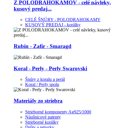
Z POLODRAHOKAMOV - celé návleky,
kusový predaj...
CELÉ ŠNÚRY - POLODRAHOKAMY
KUSOVÝ PREDAJ - korálky
Rubín - Zafír - Smaragd
Koral - Perly - Perly Swarovski
Šnúry z koralu a perál
Koral / Perly spolu
Materiály zo striebra
Strieborné komponenty Ag925/1000
Náušnicové patenty
Strieborné korálky
Drôty a retiazky