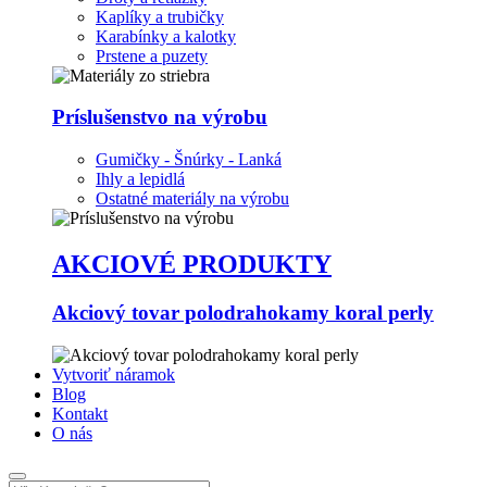
Kaplíky a trubičky
Karabínky a kalotky
Prstene a puzety
Príslušenstvo na výrobu
Gumičky - Šnúrky - Lanká
Ihly a lepidlá
Ostatné materiály na výrobu
AKCIOVÉ PRODUKTY
Akciový tovar polodrahokamy koral perly
Vytvoriť náramok
Blog
Kontakt
O nás