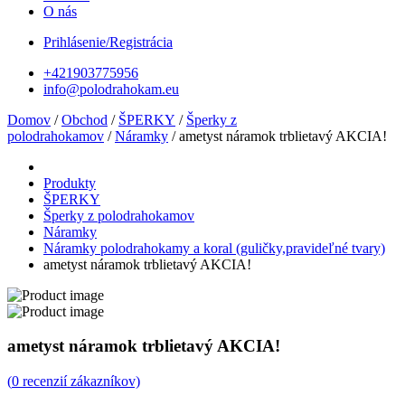
O nás
Prihlásenie/Registrácia
+421903775956
info@polodrahokam.eu
Domov
/
Obchod
/
ŠPERKY
/
Šperky z
polodrahokamov
/
Náramky
/ ametyst náramok trblietavý AKCIA!
Produkty
ŠPERKY
Šperky z polodrahokamov
Náramky
Náramky polodrahokamy a koral (guličky,pravideľné tvary)
ametyst náramok trblietavý AKCIA!
ametyst náramok trblietavý AKCIA!
(
0
recenzií zákazníkov)