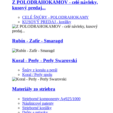
Z POLODRAHOKAMOV - celé návleky,
kusový predaj...
CELÉ ŠNÚRY - POLODRAHOKAMY
KUSOVÝ PREDAJ - korálky
Rubín - Zafír - Smaragd
Koral - Perly - Perly Swarovski
Šnúry z koralu a perál
Koral / Perly spolu
Materiály zo striebra
Strieborné komponenty Ag925/1000
Náušnicové patenty
Strieborné korálky
Drôty a retiazky