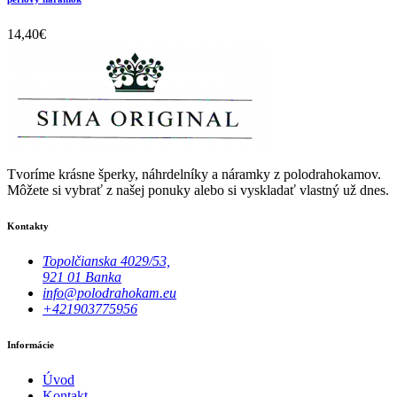
14,40
€
Tvoríme krásne šperky, náhrdelníky a náramky z polodrahokamov.
Môžete si vybrať z našej ponuky alebo si vyskladať vlastný už dnes.
Kontakty
Topolčianska 4029/53,
921 01 Banka
info@polodrahokam.eu
+421903775956
Informácie
Úvod
Kontakt