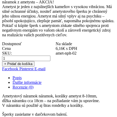
náramok z ametystu – AKCIA!
Ametyst je jeden z najsilnejších kameňov s vysokou vibráciou. Má
silné ochranné účinky, nositeľ ametystového šperku je chránený
jeho silnou energiou. Ametyst má silný vplyv aj na psychiku –
pôsobí upokojujúco, zlepšuje pamäť, napomáha pokojnému spánku.
Pokiaľ si kúpite šperk s ametystom získate silného spojenca proti
negatívnym energiám vo vašom okolí a zároveň energetický zdroj
na realizáciu vašich pozitívnych cieľov.
Dostupnosť
Na sklade
Cena
6,16
€
s DPH
SKU:
amet-nplt-02
+ Pridať do košíka
Facebook
Pinterest
E-mail
Popis
Ďalšie informácie
Recenzie (0)
Ametystový náramok náramok, korálky ametyst 8-10mm,
dĺžka náramku cca 18cm – na požiadanie vám ju upravíme.
V náramku sú použité aj štras rondelky a korálky.
Šperky zasielame v darčekovom balení.