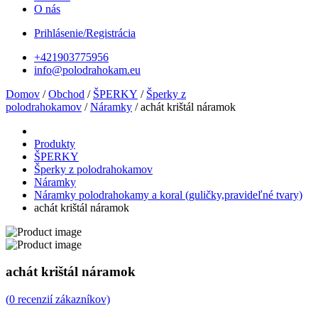
O nás
Prihlásenie/Registrácia
+421903775956
info@polodrahokam.eu
Domov
/
Obchod
/
ŠPERKY
/
Šperky z
polodrahokamov
/
Náramky
/ achát krištál náramok
Produkty
ŠPERKY
Šperky z polodrahokamov
Náramky
Náramky polodrahokamy a koral (guličky,pravideľné tvary)
achát krištál náramok
achát krištál náramok
(
0
recenzií zákazníkov)