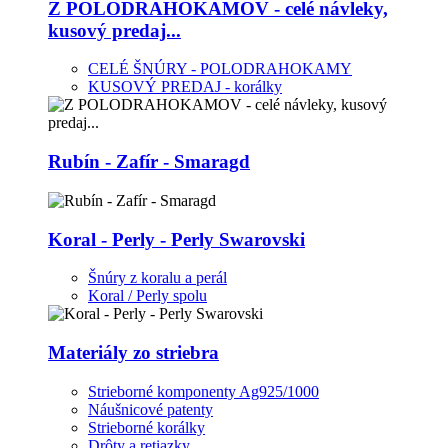
Z POLODRAHOKAMOV - celé návleky,
kusový predaj...
CELÉ ŠNÚRY - POLODRAHOKAMY
KUSOVÝ PREDAJ - korálky
Rubín - Zafír - Smaragd
Koral - Perly - Perly Swarovski
Šnúry z koralu a perál
Koral / Perly spolu
Materiály zo striebra
Strieborné komponenty Ag925/1000
Náušnicové patenty
Strieborné korálky
Drôty a retiazky