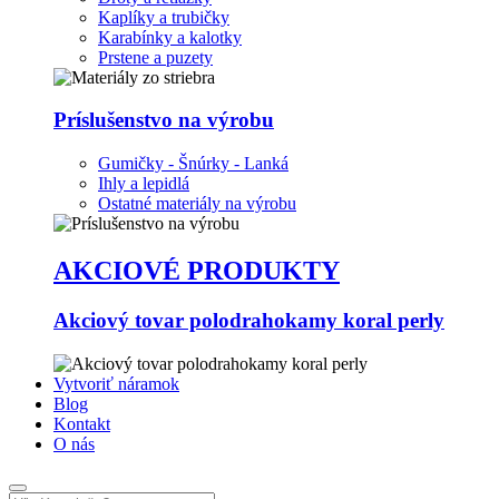
Kaplíky a trubičky
Karabínky a kalotky
Prstene a puzety
Príslušenstvo na výrobu
Gumičky - Šnúrky - Lanká
Ihly a lepidlá
Ostatné materiály na výrobu
AKCIOVÉ PRODUKTY
Akciový tovar polodrahokamy koral perly
Vytvoriť náramok
Blog
Kontakt
O nás