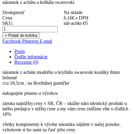
náramok z achátu a krištálu swarovski
Dostupnosť
Na sklade
Cena
6,16
€
s DPH
SKU:
nár-achkr-05
+ Pridať do košíka
Facebook
Pinterest
E-mail
Popis
Ďalšie informácie
Recenzie (0)
náramok z achátu modrého a kryštálu swarovski korálky 8mm
brúsené
cca 18,5cm , na flexibilnej gumičke
nakupujete priamo u výrobcu
záruka najnižšej ceny v SR, ČR – ukážte nám identický produkt u
iného predajcu v nižšej cene a my vám cenu znížime ešte o ďalších
10%
všetky komponenty k výrobe náramku nájdete v našej ponuke,
vyhotovte si ho sami za časť jeho ceny