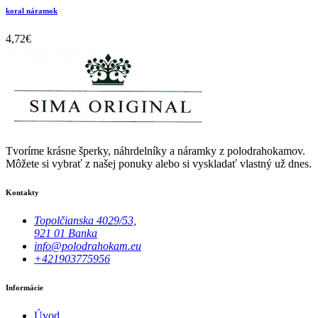
koral náramok
4,72
€
Tvoríme krásne šperky, náhrdelníky a náramky z polodrahokamov.
Môžete si vybrať z našej ponuky alebo si vyskladať vlastný už dnes.
Kontakty
Topolčianska 4029/53,
921 01 Banka
info@polodrahokam.eu
+421903775956
Informácie
Úvod