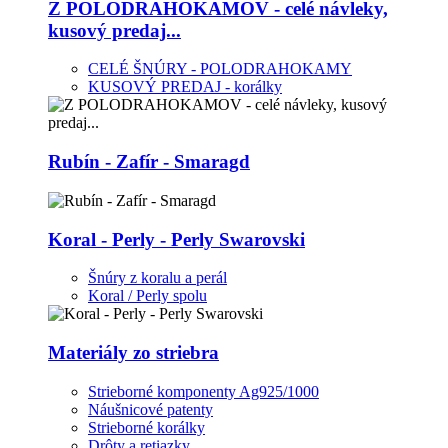
Z POLODRAHOKAMOV - celé návleky,
kusový predaj...
CELÉ ŠNÚRY - POLODRAHOKAMY
KUSOVÝ PREDAJ - korálky
Rubín - Zafír - Smaragd
Koral - Perly - Perly Swarovski
Šnúry z koralu a perál
Koral / Perly spolu
Materiály zo striebra
Strieborné komponenty Ag925/1000
Náušnicové patenty
Strieborné korálky
Drôty a retiazky