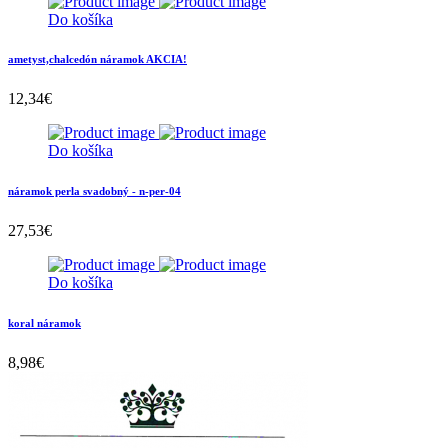
Do košíka
ametyst,chalcedón náramok AKCIA!
12,34
€
Do košíka
náramok perla svadobný - n-per-04
27,53
€
Do košíka
koral náramok
8,98
€