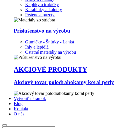
Kaplíky a trubičky
Karabínky a kalotky
Prstene a puzety
Príslušenstvo na výrobu
Gumičky - Šnúrky - Lanká
Ihly a lepidlá
Ostatné materiály na výrobu
AKCIOVÉ PRODUKTY
Akciový tovar polodrahokamy koral perly
Vytvoriť náramok
Blog
Kontakt
O nás