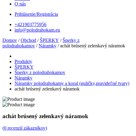
O nás
Prihlásenie/Registrácia
+421903775956
info@polodrahokam.eu
Domov
/
Obchod
/
ŠPERKY
/
Šperky z
polodrahokamov
/
Náramky
/ achát brúsený zelenkavý náramok
Produkty
ŠPERKY
Šperky z polodrahokamov
Náramky
Náramky polodrahokamy a koral (guličky,pravideľné tvary)
achát brúsený zelenkavý náramok
achát brúsený zelenkavý náramok
(
0
recenzií zákazníkov)