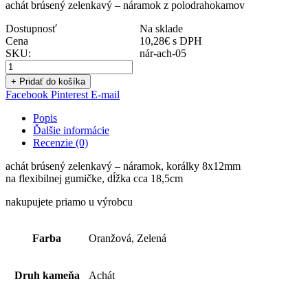
achát brúsený zelenkavý – náramok z polodrahokamov
Dostupnosť
Na sklade
Cena
10,28
€
s DPH
SKU:
nár-ach-05
+ Pridať do košíka
Facebook
Pinterest
E-mail
Popis
Ďalšie informácie
Recenzie (0)
achát brúsený zelenkavý – náramok, korálky 8x12mm
na flexibilnej gumičke, dĺžka cca 18,5cm
nakupujete priamo u výrobcu
Farba
Oranžová, Zelená
Druh kameňa
Achát