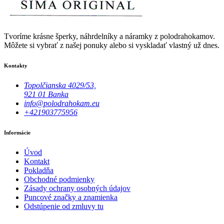
Tvoríme krásne šperky, náhrdelníky a náramky z polodrahokamov.
Môžete si vybrať z našej ponuky alebo si vyskladať vlastný už dnes.
Kontakty
Topolčianska 4029/53,
921 01 Banka
info@polodrahokam.eu
+421903775956
Informácie
Úvod
Kontakt
Pokladňa
Obchodné podmienky
Zásady ochrany osobných údajov
Puncové značky a znamienka
Odstúpenie od zmluvy tu