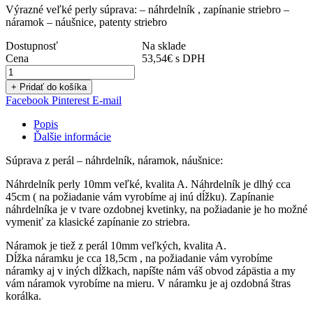
Výrazné veľké perly súprava: – náhrdelník , zapínanie striebro –
náramok – náušnice, patenty striebro
Dostupnosť
Na sklade
Cena
53,54
€
s DPH
+ Pridať do košíka
Facebook
Pinterest
E-mail
Popis
Ďalšie informácie
Súprava z perál – náhrdelník, náramok, náušnice:
Náhrdelník perly 10mm veľké, kvalita A. Náhrdelník je dlhý cca
45cm ( na požiadanie vám vyrobíme aj inú dĺžku). Zapínanie
náhrdelníka je v tvare ozdobnej kvetinky, na požiadanie je ho možné
vymeniť za klasické zapínanie zo striebra.
Náramok je tiež z perál 10mm veľkých, kvalita A.
Dĺžka náramku je cca 18,5cm , na požiadanie vám vyrobíme
náramky aj v iných dĺžkach, napíšte nám váš obvod zápästia a my
vám náramok vyrobíme na mieru. V náramku je aj ozdobná štras
korálka.