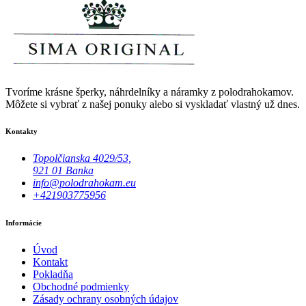
Tvoríme krásne šperky, náhrdelníky a náramky z polodrahokamov.
Môžete si vybrať z našej ponuky alebo si vyskladať vlastný už dnes.
Kontakty
Topolčianska 4029/53,
921 01 Banka
info@polodrahokam.eu
+421903775956
Informácie
Úvod
Kontakt
Pokladňa
Obchodné podmienky
Zásady ochrany osobných údajov