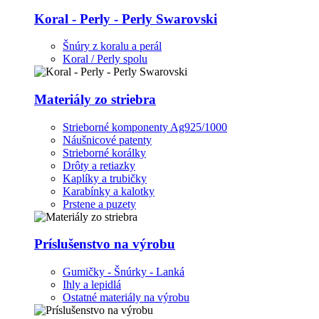
Koral - Perly - Perly Swarovski
Šnúry z koralu a perál
Koral / Perly spolu
Materiály zo striebra
Strieborné komponenty Ag925/1000
Náušnicové patenty
Strieborné korálky
Drôty a retiazky
Kaplíky a trubičky
Karabínky a kalotky
Prstene a puzety
Príslušenstvo na výrobu
Gumičky - Šnúrky - Lanká
Ihly a lepidlá
Ostatné materiály na výrobu