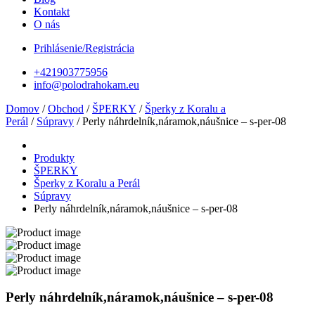
Kontakt
O nás
Prihlásenie/Registrácia
+421903775956
info@polodrahokam.eu
Domov
/
Obchod
/
ŠPERKY
/
Šperky z Koralu a
Perál
/
Súpravy
/ Perly náhrdelník,náramok,náušnice – s-per-08
Produkty
ŠPERKY
Šperky z Koralu a Perál
Súpravy
Perly náhrdelník,náramok,náušnice – s-per-08
Perly náhrdelník,náramok,náušnice – s-per-08