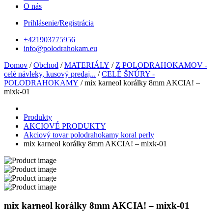
O nás
Prihlásenie/Registrácia
+421903775956
info@polodrahokam.eu
Domov
/
Obchod
/
MATERIÁLY
/
Z POLODRAHOKAMOV -
celé návleky, kusový predaj...
/
CELÉ ŠNÚRY -
POLODRAHOKAMY
/ mix karneol korálky 8mm AKCIA! –
mixk-01
Produkty
AKCIOVÉ PRODUKTY
Akciový tovar polodrahokamy koral perly
mix karneol korálky 8mm AKCIA! – mixk-01
mix karneol korálky 8mm AKCIA! – mixk-01