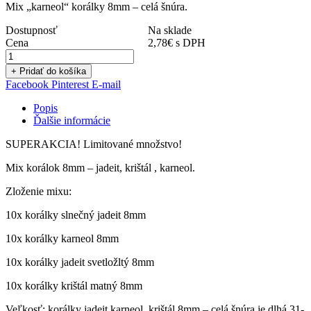
Mix „karneol“ korálky 8mm – celá šnúra.
Dostupnosť
Na sklade
Cena
2,78
€
s DPH
+ Pridať do košíka
Facebook
Pinterest
E-mail
Popis
Ďalšie informácie
SUPERAKCIA! Limitované množstvo!
Mix korálok 8mm – jadeit, krištál , karneol.
Zloženie mixu:
10x korálky slnečný jadeit 8mm
10x korálky karneol 8mm
10x korálky jadeit svetložltý 8mm
10x korálky krištál matný 8mm
Veľkosť: korálky jadeit,karneol, krištál 8mm – celá šnúra je dlhá 31-