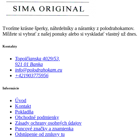
Tvoríme krásne šperky, náhrdelníky a náramky z polodrahokamov.
Môžete si vybrať z našej ponuky alebo si vyskladať vlastný už dnes.
Kontakty
Topolčianska 4029/53,
921 01 Banka
info@polodrahokam.eu
+421903775956
Informácie
Úvod
Kontakt
Pokladňa
Obchodné podmienky
Zásady ochrany osobných údajov
Puncové značky a znamienka
Odstúpenie od zmluvy tu