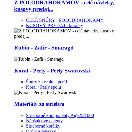
Z POLODRAHOKAMOV - celé návleky,
kusový predaj...
CELÉ ŠNÚRY - POLODRAHOKAMY
KUSOVÝ PREDAJ - korálky
Rubín - Zafír - Smaragd
Koral - Perly - Perly Swarovski
Šnúry z koralu a perál
Koral / Perly spolu
Materiály zo striebra
Strieborné komponenty Ag925/1000
Náušnicové patenty
Strieborné korálky
Drôty a retiazky