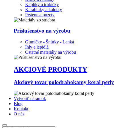
Kaplíky a trubičky
Karabínky a kalotky
Prstene a puzety
Príslušenstvo na výrobu
Gumičky - Šnúrky - Lanká
Ihly a lepidlá
Ostatné materiály na výrobu
AKCIOVÉ PRODUKTY
Akciový tovar polodrahokamy koral perly
Vytvoriť náramok
Blog
Kontakt
O nás