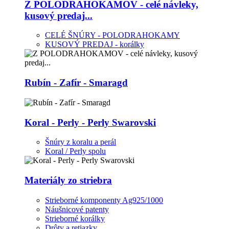
Z POLODRAHOKAMOV - celé návleky,
kusový predaj...
CELÉ ŠNÚRY - POLODRAHOKAMY
KUSOVÝ PREDAJ - korálky
Rubín - Zafír - Smaragd
Koral - Perly - Perly Swarovski
Šnúry z koralu a perál
Koral / Perly spolu
Materiály zo striebra
Strieborné komponenty Ag925/1000
Náušnicové patenty
Strieborné korálky
Drôty a retiazky