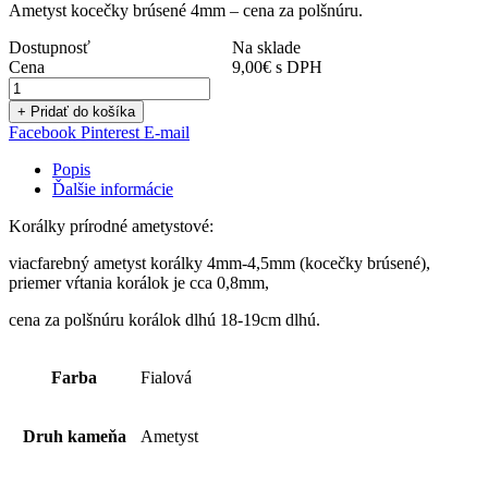
Ametyst kocečky brúsené 4mm – cena za polšnúru.
Dostupnosť
Na sklade
Cena
9,00
€
s DPH
+ Pridať do košíka
Facebook
Pinterest
E-mail
Popis
Ďalšie informácie
Korálky prírodné ametystové:
viacfarebný ametyst korálky 4mm-4,5mm (kocečky brúsené),
priemer vŕtania korálok je cca 0,8mm,
cena za polšnúru korálok dlhú 18-19cm dlhú.
Farba
Fialová
Druh kameňa
Ametyst