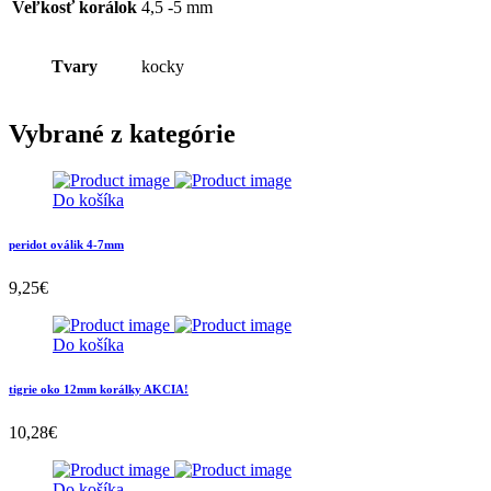
Veľkosť korálok
4,5 -5 mm
Tvary
kocky
Vybrané z kategórie
Do košíka
peridot oválik 4-7mm
9,25
€
Do košíka
tigrie oko 12mm korálky AKCIA!
10,28
€
Do košíka