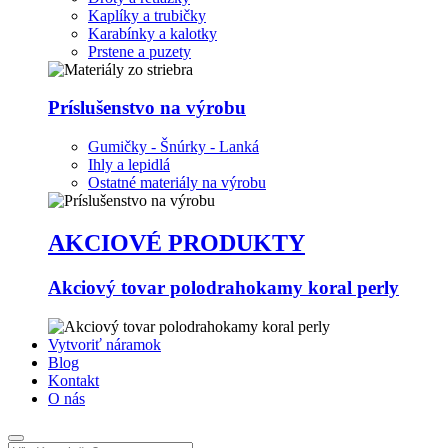
Kaplíky a trubičky
Karabínky a kalotky
Prstene a puzety
Príslušenstvo na výrobu
Gumičky - Šnúrky - Lanká
Ihly a lepidlá
Ostatné materiály na výrobu
AKCIOVÉ PRODUKTY
Akciový tovar polodrahokamy koral perly
Vytvoriť náramok
Blog
Kontakt
O nás