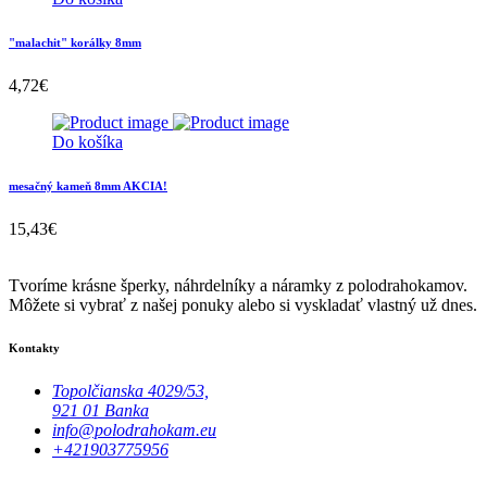
"malachit" korálky 8mm
4,72
€
Do košíka
mesačný kameň 8mm AKCIA!
15,43
€
Tvoríme krásne šperky, náhrdelníky a náramky z polodrahokamov.
Môžete si vybrať z našej ponuky alebo si vyskladať vlastný už dnes.
Kontakty
Topolčianska 4029/53,
921 01 Banka
info@polodrahokam.eu
+421903775956