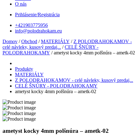
O nás
Prihlásenie/Registrácia
+421903775956
info@polodrahokam.eu
Domov
/
Obchod
/
MATERIÁLY
/
Z POLODRAHOKAMOV -
celé návleky, kusový predaj...
/
CELÉ ŠNÚRY -
POLODRAHOKAMY
/ ametyst kocky 4mm polšnúra – ametk-02
Produkty
MATERIÁLY
Z POLODRAHOKAMOV - celé návleky, kusový predaj...
CELÉ ŠNÚRY - POLODRAHOKAMY
ametyst kocky 4mm polšnúra – ametk-02
ametyst kocky 4mm polšnúra – ametk-02